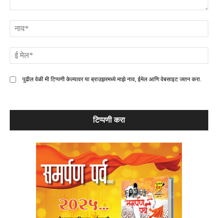
टिप्पणी
ना
ई
मे
पुढील वेळी मी टिप्पणी केल्यावर या ब्राउझरमध्ये माझे नाव, ईमेल आणि वेबसाइट जतन करा.