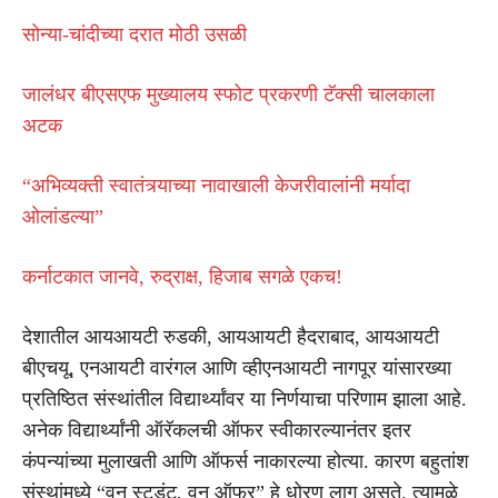
सोन्या-चांदीच्या दरात मोठी उसळी
जालंधर बीएसएफ मुख्यालय स्फोट प्रकरणी टॅक्सी चालकाला
अटक
“अभिव्यक्ती स्वातंत्र्याच्या नावाखाली केजरीवालांनी मर्यादा
ओलांडल्या”
कर्नाटकात जानवे, रुद्राक्ष, हिजाब सगळे एकच!
देशातील आयआयटी रुडकी, आयआयटी हैदराबाद, आयआयटी
बीएचयू, एनआयटी वारंगल आणि व्हीएनआयटी नागपूर यांसारख्या
प्रतिष्ठित संस्थांतील विद्यार्थ्यांवर या निर्णयाचा परिणाम झाला आहे.
अनेक विद्यार्थ्यांनी ऑरॅकलची ऑफर स्वीकारल्यानंतर इतर
कंपन्यांच्या मुलाखती आणि ऑफर्स नाकारल्या होत्या. कारण बहुतांश
संस्थांमध्ये “वन स्टुडंट, वन ऑफर” हे धोरण लागू असते. त्यामुळे