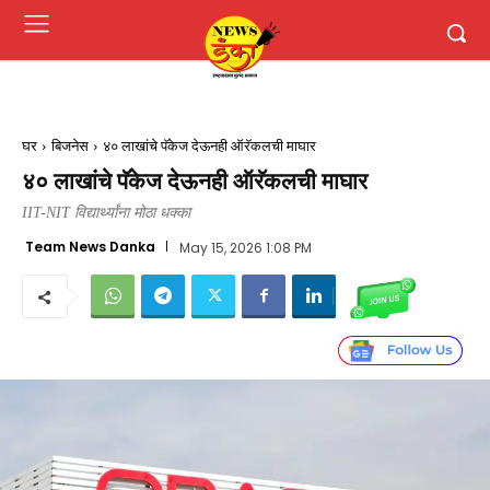
घर
बिजनेस
४० लाखांचे पॅकेज देऊनही ऑरॅकलची माघार
४० लाखांचे पॅकेज देऊनही ऑरॅकलची माघार
IIT-NIT विद्यार्थ्यांना मोठा धक्का
Team News Danka
May 15, 2026 1:08 PM