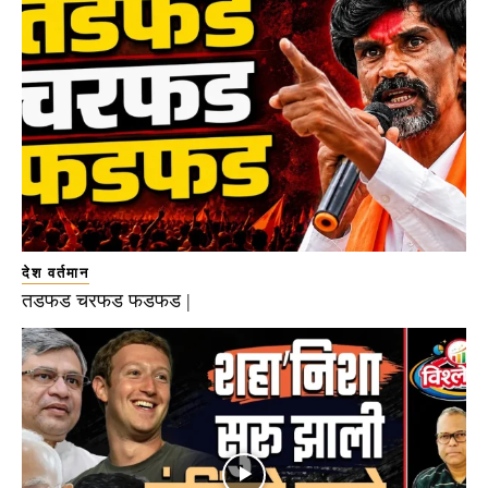
देश वर्तमान
तडफड चरफड फडफड |