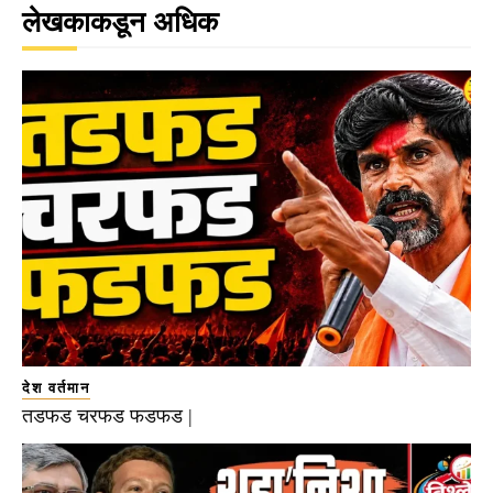
लेखकाकडून अधिक
देश वर्तमान
तडफड चरफड फडफड |