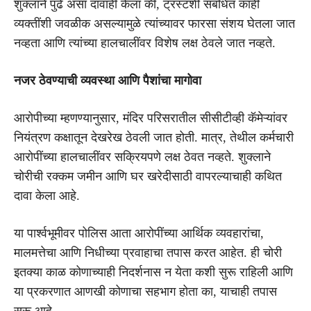
शुक्लाने पुढे असा दावाही केला की, ट्रस्टशी संबंधित काही
व्यक्तींशी जवळीक असल्यामुळे त्यांच्यावर फारसा संशय घेतला जात
नव्हता आणि त्यांच्या हालचालींवर विशेष लक्ष ठेवले जात नव्हते.
नजर ठेवण्याची व्यवस्था आणि पैशांचा मागोवा
आरोपीच्या म्हणण्यानुसार, मंदिर परिसरातील सीसीटीव्ही कॅमेऱ्यांवर
नियंत्रण कक्षातून देखरेख ठेवली जात होती. मात्र, तेथील कर्मचारी
आरोपींच्या हालचालींवर सक्रियपणे लक्ष ठेवत नव्हते. शुक्लाने
चोरीची रक्कम जमीन आणि घर खरेदीसाठी वापरल्याचाही कथित
दावा केला आहे.
या पार्श्वभूमीवर पोलिस आता आरोपींच्या आर्थिक व्यवहारांचा,
मालमत्तेचा आणि निधीच्या प्रवाहाचा तपास करत आहेत. ही चोरी
इतक्या काळ कोणाच्याही निदर्शनास न येता कशी सुरू राहिली आणि
या प्रकरणात आणखी कोणाचा सहभाग होता का, याचाही तपास
सुरू आहे.