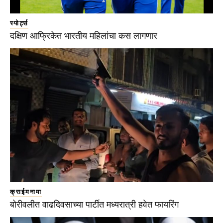
स्पोर्ट्स
दक्षिण आफ्रिकेत भारतीय महिलांचा कस लागणार
क्राईमनामा
बोरीवलीत वाढदिवसाच्या पार्टीत मध्यरात्री हवेत फायरिंग