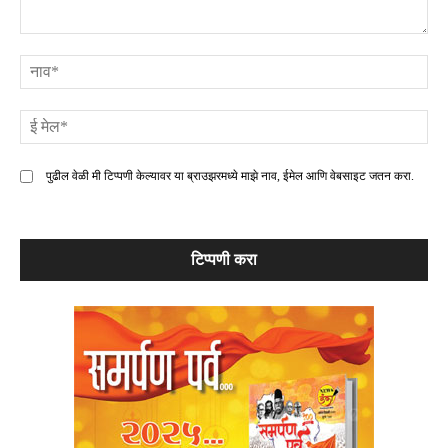
टिप्पणी
ना
ई
मे
पुढील वेळी मी टिप्पणी केल्यावर या ब्राउझरमध्ये माझे नाव, ईमेल आणि वेबसाइट जतन करा.