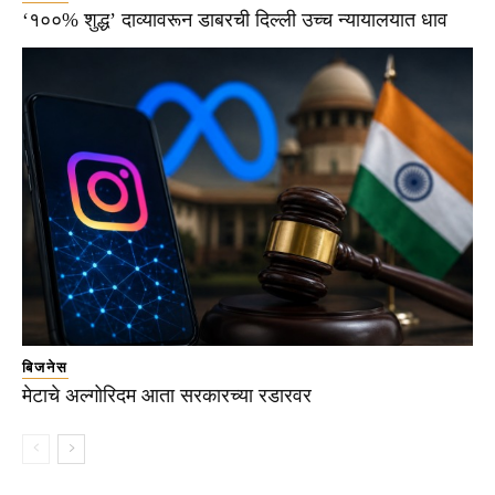
‘१००% शुद्ध’ दाव्यावरून डाबरची दिल्ली उच्च न्यायालयात धाव
बिजनेस
मेटाचे अल्गोरिदम आता सरकारच्या रडारवर