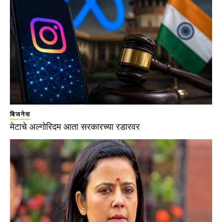
बिजनेस
मेटाचे अल्गोरिदम आता सरकारच्या रडारवर