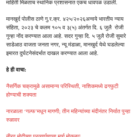
माहिती मिळताच स्थानिक प्रशासनात एकच धावपळ उडाली.
मानखुर्द पोलीस ठाणे गु.र.क्र. ४२५/२०२६अन्वये भारतीय न्याय
संहिता, २०२३ चे कलम १०५ व ३(५) अंतर्गत दि. ६ जुलै रोजी
गुन्हा नोंद करण्यात आला आहे. सदर गुन्हा दि. ५ जुलै रोजी सुमारे
साडेआठ वाजता जनता नगर, न्यू मंडाळा, मानखुर्द येथे घडलेल्या
इमारत दुर्घटनेसंदर्भात दाखल करण्यात आला आहे.
हे ही वाचा:
नैसर्गिक चक्रामुळे असामान्य परिस्थिती, नाशिकमध्ये ढगफुटी
होण्याची शक्यता
नारळाला ‘गल्फ’मधून मागणी; तीन महिन्यांच्या मंदीनंतर निर्यात पुन्हा
रुळावर
नीरव मोदीच्या प्रत्यार्पणाचा मार्ग मोकळा!