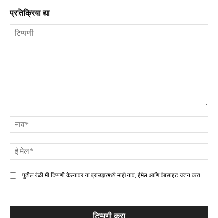
प्रतिक्रिया द्या
टिप्पणी
ना
ई
मे
पुढील वेळी मी टिप्पणी केल्यावर या ब्राउझरमध्ये माझे नाव, ईमेल आणि वेबसाइट जतन करा.