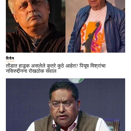
विशेष
तोंडात हाडूक असलेले कुत्रे कुठे आहेत? पियूष मिश्रांचा
नसिरुद्दीनना रोखठोक सवाल