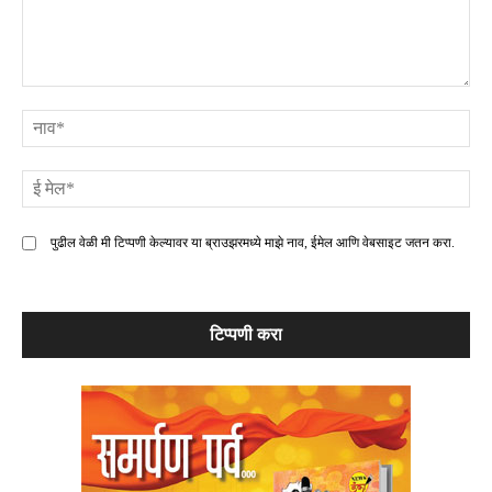
टिप्पणी
ना
ई
मे
पुढील वेळी मी टिप्पणी केल्यावर या ब्राउझरमध्ये माझे नाव, ईमेल आणि वेबसाइट जतन करा.