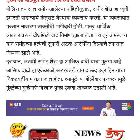
ट्रम्प-शी भेटीपूर्वी कच्च्या तेलाच्या दरात घसरण
पोलिस तपासात समोर आलेल्या माहितीनुसार, समीर शेख हा जुनी
इमारती पाडण्याचे कंत्राट घेण्याचा व्यवसाय करतो. या व्यवसायात
मस्तान नावाच्या व्यक्तीची भागीदारी होती. मात्र आर्थिक
व्यवहारांवरून दोघांमध्ये वाद निर्माण झाला होता. त्यातूनच मस्तान
याने समीरच्या हत्येची सुपारी अटक आरोपींना दिल्याचे तपासात
निष्पन्न झाले आहे.
दरम्यान, जखमी समीर शेख हा आसिफ दाढी याचा मुलगा आहे.
आसिफ दाढी हा एकेकाळी अंडरवर्ल्ड डॉन दाऊद इब्राहिम याचा
निकटवर्तीय मानला जात होता. त्यामुळे या गोळीबार प्रकरणामुळे
मुंबईच्या गुन्हेगारी विश्वात पुन्हा एकदा खळबळ उडाली आहे.