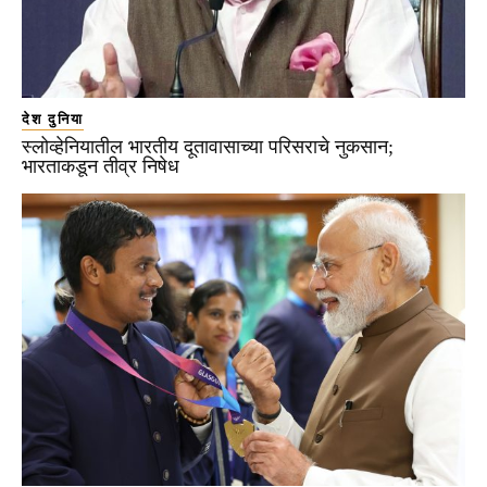
देश दुनिया
स्लोव्हेनियातील भारतीय दूतावासाच्या परिसराचे नुकसान;
भारताकडून तीव्र निषेध