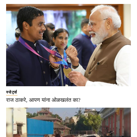
स्पोर्ट्स
राज ठाकरे, आपण यांना ओळखलंत का?