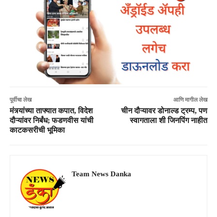
पूर्वीचा लेख
आणि मागील लेख
मंत्र्यांच्या ताफ्यात कपात, विदेश
चीन दौऱ्यावर डोनाल्ड ट्रम्प, पण
दौऱ्यांवर निर्बंध; फडणवीस यांची
स्वागताला शी जिनपिंग नाहीत
काटकसरीची भूमिका
Team News Danka