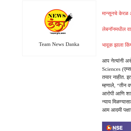
मान्सूनचे केर
लेबनॉनमधील वाढत
Team News Danka
भावूक झाला कि
आप नेत्यांनी अस
Sciences (एम्स)
तयार नाहीत. इतक
म्हणाले, “तीन व
आरोपी आणि शाळे
न्याय मिळण्यास
आम आदमी पक्षाने