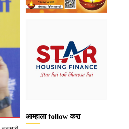
आम्हाला follow करा
त. जनकपुरी