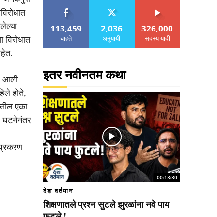
ाविरोधात
लेल्या
113,459
2,036
326,000
चाहते
अनुयायी
सदस्य यादी
या विरोधात
हेत.
इतर नवीनतम कथा
ोर आली
िले होते,
रीतील एका
ा घटनेनंतर
 प्रकरण
00:13:30
देश वर्तमान
शिक्षणातले प्रश्न सुटले झुरळांना नवे पाय
फुटले !