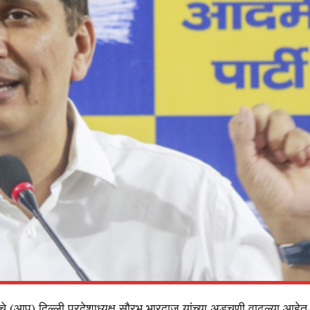
े (आप) दिल्ली प्रदेशाध्यक्ष सौरभ भारद्वाज यांच्या अडचणी वाढल्या आहे