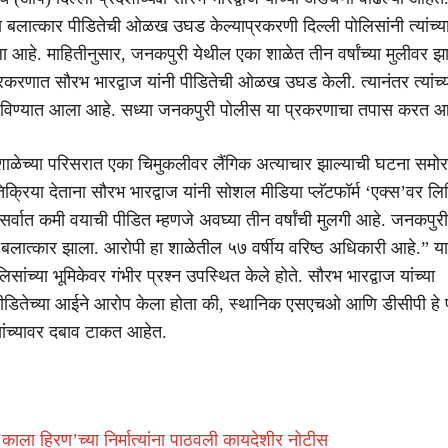
बलात्कार पीडितेची ओळख उघड केल्याप्रकरणी दिल्ली पोलिसांनी त्यांच्य
ा आहे. माहितीनुसार, जनकपुरी येथील एका शाळेत तीन वर्षांच्या मुलीवर झा
्रकरणात सौरभ भारद्वाज यांनी पीडितेची ओळख उघड केली. त्यानंतर त्यांच्
िण्यात आला आहे. सध्या जनकपुरी पोलीस या प्रकरणाचा तपास करत आ
त शाळेच्या परिसरात एका चिमुकलीवर लैंगिक अत्याचार झाल्याची घटना सम
िक्रिया देताना सौरभ भारद्वाज यांनी सोशल मीडिया प्लॅटफॉर्म ‘एक्स’वर लिह
्वात कमी वयाची पीडित म्हणजे अवघ्या तीन वर्षांची मुलगी आहे. जनकपु
 बलात्कार झाला. आरोपी हा शाळेतील ५७ वर्षीय वरिष्ठ अधिकारी आहे.” य
ोलिसांच्या भूमिकेवर गंभीर प्रश्न उपस्थित केले होते. सौरभ भारद्वाज यांच्या
 पीडितेच्या आईने आरोप केला होता की, स्थानिक एसएचओ आणि डीसीपी हे
यांच्यावर दबाव टाकत आहेत.
ाला हिरण’च्या निर्मात्यांना पाठवली कायदेशीर नोटीस