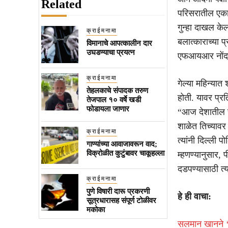
Related
परिसरातील एका 
गुन्हा दाखल केल
क्राईमनामा
बलात्काराच्या प
विमानाचे आपत्कालीन दार
उघडण्याचा प्रयत्न
एफआयआर नोंदव
क्राईमनामा
गेल्या महिन्या
तेहलकाचे संपादक तरुण
होती. यावर प्रत
तेजपाल १० वर्षे खडी
फोडायला जाणार
“आज देशातील सर
शाळेत तिच्यावर
क्राईमनामा
त्यांनी दिल्ली प
गाण्यांच्या आवाजावरून वाद;
विक्रोळीत कुटुंबावर चाकूहल्ला
म्हणण्यानुसार,
दडपण्यासाठी त्
क्राईमनामा
पुणे विषारी दारू प्रकरणी
हे ही वाचा:
सूत्रधारासह संपूर्ण टोळीवर
मकोका
सलमान खानने ‘क