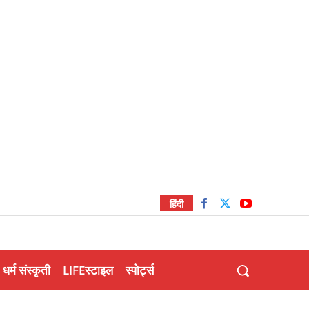
हिंदी
धर्म संस्कृती
LIFEस्टाइल
स्पोर्ट्स