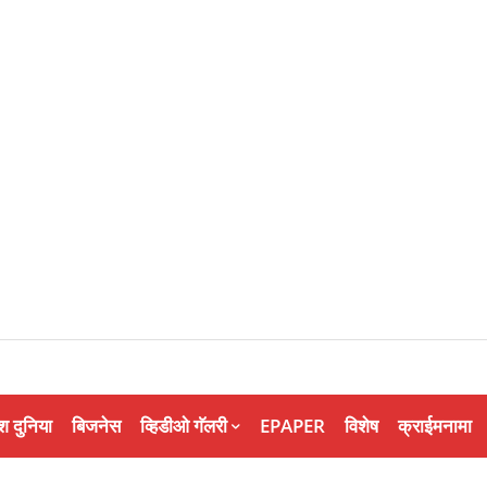
श दुनिया
बिजनेस
व्हिडीओ गॅलरी
EPAPER
विशेष
क्राईमनामा