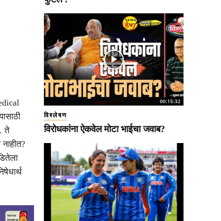
edical
00:15:32
्यासाठी
विश्लेषण
विरोधकांना ऐकवेल मोटा भाईचा जवाब?
 ते
ा नाहीत?
डितेला
षेधार्थ