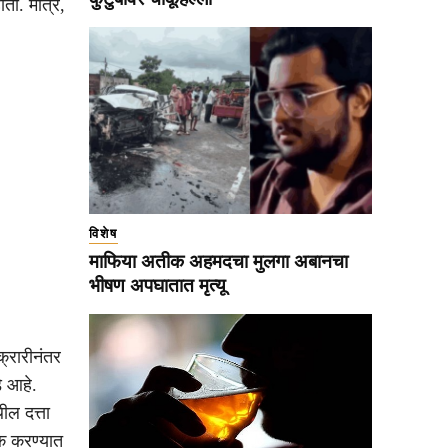
ती. मात्र,
विशेष
माफिया अतीक अहमदचा मुलगा अबानचा
भीषण अपघातात मृत्यू
्रारीनंतर
े आहे.
ील दत्ता
टक करण्यात