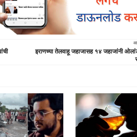
आ
ांची
इराणच्या तेलवाहू जहाजासह १४ जहाजांनी ओलांडल