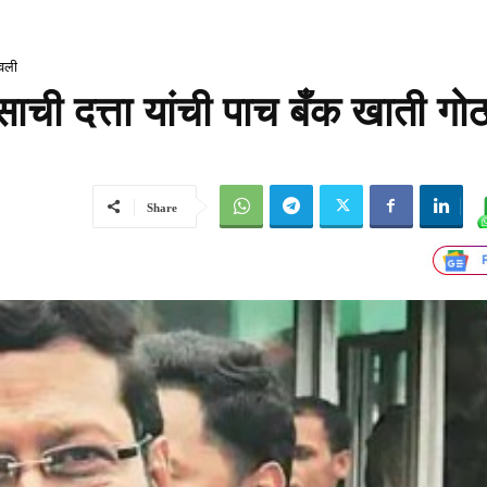
ठवली
ाची दत्ता यांची पाच बँक खाती गो
Share