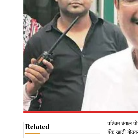
पश्चिम बंगाल प
Related
बँक खाती गोठवल