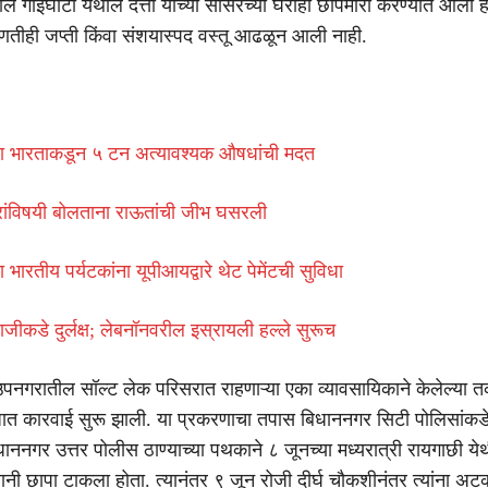
ील गाईघाटा येथील दत्ता यांच्या सासरच्या घरीही छापेमारी करण्यात आली हो
तीही जप्ती किंवा संशयास्पद वस्तू आढळून आली नाही.
 भारताकडून ५ टन अत्यावश्यक औषधांची मदत
ांविषयी बोलताना राऊतांची जीभ घसरली
 भारतीय पर्यटकांना यूपीआयद्वारे थेट पेमेंटची सुविधा
ाराजीकडे दुर्लक्ष; लेबनॉनवरील इस्रायली हल्ले सुरूच
उपनगरातील सॉल्ट लेक परिसरात राहणाऱ्या एका व्यावसायिकाने केलेल्या तक
िरोधात कारवाई सुरू झाली. या प्रकरणाचा तपास बिधाननगर सिटी पोलिसांकड
ाननगर उत्तर पोलीस ठाण्याच्या पथकाने ८ जूनच्या मध्यरात्री रायगाछी येथ
्थानी छापा टाकला होता. त्यानंतर ९ जून रोजी दीर्घ चौकशीनंतर त्यांना अ