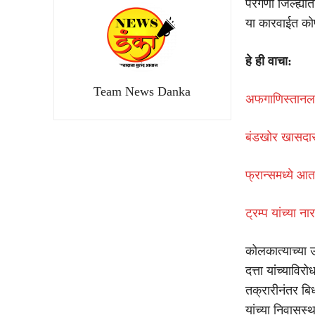
परगणा जिल्ह्यात
या कारवाईत कोण
हे ही वाचा:
Team News Danka
अफगाणिस्तानला
बंडखोर खासदार
फ्रान्समध्ये आता
ट्रम्प यांच्या न
कोलकात्याच्या 
दत्ता यांच्याव
तक्रारीनंतर बिध
यांच्या निवासस