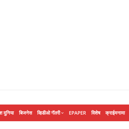
श दुनिया
बिजनेस
व्हिडीओ गॅलरी
EPAPER
विशेष
क्राईमनामा