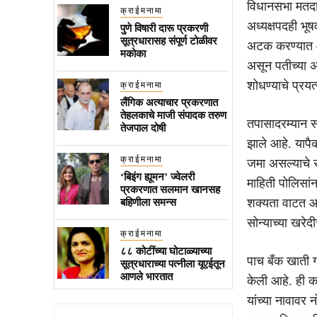
विधानसभा मतदा
क्राईमनामा
अध्यक्षपदही भूष
पुणे विषारी दारू प्रकरणी
सूत्रधारासह संपूर्ण टोळीवर
अटक करण्यात आली
मकोका
असून पतीच्या अ
शोधण्याचे प्रयत
क्राईमनामा
लैंगिक अत्याचार प्रकरणात
तेहलकाचे माजी संपादक तरुण
तपासादरम्यान स
तेजपाल दोषी
झाले आहे. यापैक
क्राईमनामा
जमा असल्याचे 
‘बिइंग ह्यूमन’ ज्वेलरी
माहिती पोलिसां
प्रकरणात सलमान खानसह
शक्यता वाटत आहे
बहिणीला समन्स
सोन्याच्या खरे
क्राईमनामा
८८ कोटींच्या घोटाळ्याच्या
पाच बँक खाती गो
सूत्रधाराच्या पत्नीला यूएईतून
आणले भारतात
केली आहे. ही का
यांच्या नावावर 