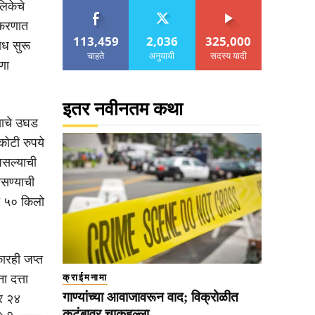
िकेचे
्रकरणात
113,459
2,036
325,000
ोध सुरू
चाहते
अनुयायी
सदस्य यादी
णा
इतर नवीनतम कथा
्याचे उघड
कोटी रुपये
असल्याची
असण्याची
ात ५० किलो
कारही जप्त
ा दत्ता
क्राईमनामा
गाण्यांच्या आवाजावरून वाद; विक्रोळीत
तर २४
कुटुंबावर चाकूहल्ला