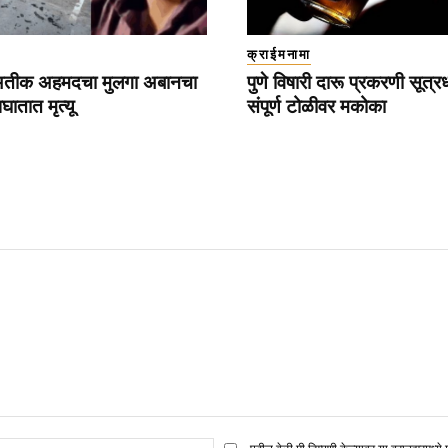
क्राईमनामा
अतीक अहमदचा मुलगा अबानचा
पुणे विषारी दारू प्रकरणी सूत्
ातात मृत्यू
संपूर्ण टोळीवर मकोका
ई