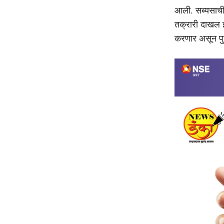
आली. सब्यसाची द
तक्रारी दाखल झ
करणार असून प