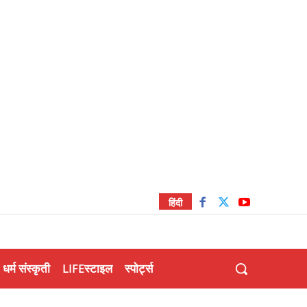
हिंदी
धर्म संस्कृती
LIFEस्टाइल
स्पोर्ट्स