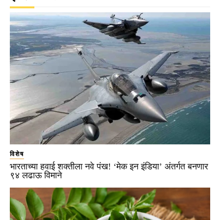
विशेष
भारताच्या हवाई शक्तीला नवे पंख! ‘मेक इन इंडिया’ अंतर्गत बनणार
९४ लढाऊ विमाने