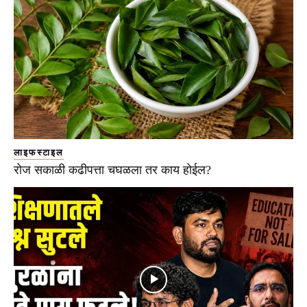
लाइफस्टाइल
रोज सकाळी कढीपत्ता चघळला तर काय होईल?