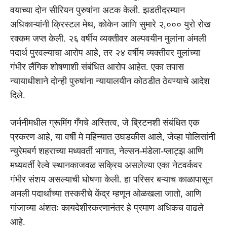
वयाच्या दोन सीरियन पुरुषांना अटक केली. झडतीदरम्यान
अधिकाऱ्यांनी क्रिस्टल मेथ, कोकेन आणि सुमारे २,००० युरो रोख
रक्कम जप्त केली. २६ वर्षीय व्यक्तीवर अल्पवयीन मुलांना अंमली
पदार्थ पुरवल्याचा आरोप आहे, तर २४ वर्षीय व्यक्तीवर मुलांच्या
गंभीर लैंगिक शोषणाशी संबंधित आरोप आहेत. एका तपास
न्यायाधीशाने दोन्ही पुरुषांना न्यायालयीन कोठडीत ठेवण्याचे आदेश
दिले.
जर्मनीमधील ग्रूमिंग गँगचे अस्तित्व, जे ब्रिटनशी संबंधित एक
प्रकरण आहे, या वर्षी मे महिन्यात उघडकीस आले, जेव्हा पोलिसांनी
न्युरेमबर्ग शहराच्या मध्यवर्ती भागात, नेल्सन-मंडेला-प्लाट्झ आणि
मध्यवर्ती रेल्वे स्थानकाजवळ सक्रिय असलेल्या एका नेटवर्कवर
गंभीर संशय असल्याची घोषणा केली. हा परिसर बऱ्याच काळापासून
अमली पदार्थांच्या तस्करीचे केंद्र म्हणून ओळखला जातो, आणि
गांजाच्या अंशतः कायदेशीरकरणानंतर हे प्रमाण अधिकच वाढले
आहे.