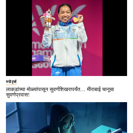
स्पोर्ट्स
लाकडांच्या मोळ्यांपासून सुवर्णशिखरापर्यंत… मीराबाई चानूचा
सुवर्णप्रवास!