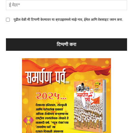
ई
मे
पुढील वेळी मी टिप्पणी केल्यावर या ब्राउझरमध्ये माझे नाव, ईमेल आणि वेबसाइट जतन करा.