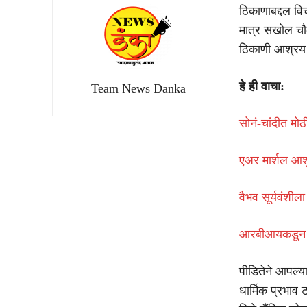
ठिकाणाबद्दल वि
मात्र सखोल चौक
ठिकाणी आश्रय द
हे ही वाचा:
Team News Danka
सोनं-चांदीत म
एअर मार्शल आशु
वैभव सूर्यवंशील
आरबीआयकडून रे
पीडितेने आपल्य
धार्मिक प्रभाव