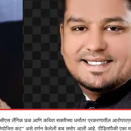
ीएस लैंगिक छळ आणि कथित सक्तीच्या धर्मांतर प्रकरणातील आरोपपत्र
नियोजित कट” असे वर्णन केलेली बाब समोर आली आहे. पीडितांपैकी एका मह