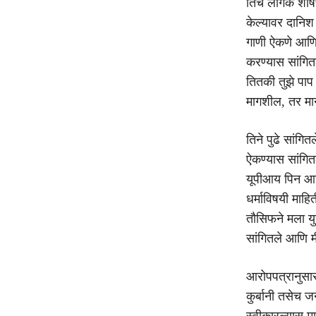
तिचे लैंगिक शोष
केल्यावर दानिश
गाणी ऐकणे आणि 
करण्यास सांगित
तितकी तुझे पाप
मागशील, तर म
तिने पुढे सांगि
ऐकण्यास सांगितल
यूपीआय पिन आणि
धर्माविषयी माहित
तौसिफने मला य
सांगितले आणि मी 
आरोपपत्रानुसार,
कुर्बानी तसेच ज
स्वीकारल्यास म