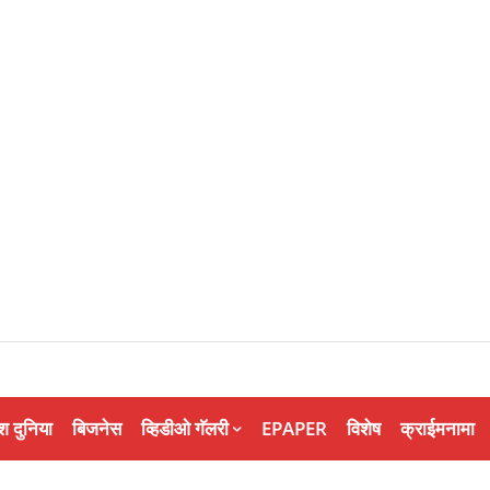
श दुनिया
बिजनेस
व्हिडीओ गॅलरी
EPAPER
विशेष
क्राईमनामा