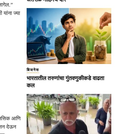
लागेल.”
यांना ज्या
बिजनेस
भारतातील तरुणांचा गुंतवणुकीकडे वाढता
कल
मानसिक आणि
ासन देऊन