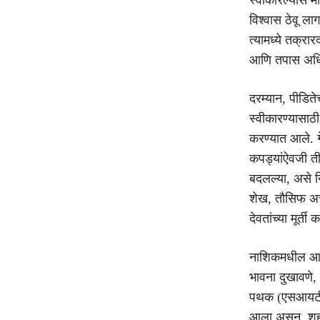
विश्वास ठेवू ला
त्यामध्ये तक्र
आणि तपास अधिक
दरम्यान, पीडिते
स्वीकारण्यासा
करण्यात आले. गे
कपड्यांऐवजी ती 
बदलल्या, असे नि
शेख, तौसिफ अत्
देवतांच्या मूर
नाशिकमधील आयटी 
भावना दुखावणे,
पथक (एसआयटी) स
आला असून, शह