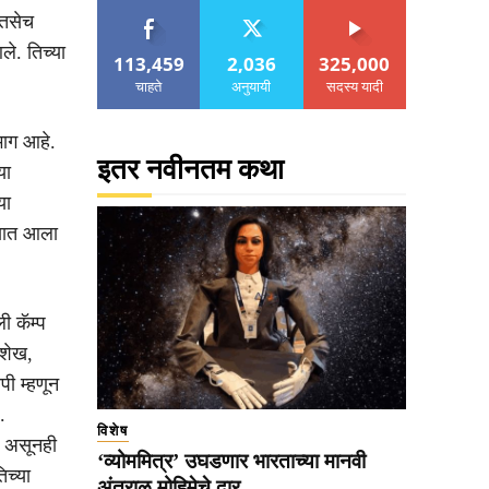
 तसेच
े. तिच्या
113,459
2,036
325,000
चाहते
अनुयायी
सदस्य यादी
भाग आहे.
इतर नवीनतम कथा
या
या
्यात आला
ी कॅम्प
 शेख,
ी म्हणून
.
विशेष
ी असूनही
‘व्योममित्र’ उघडणार भारताच्या मानवी
िच्या
अंतराळ मोहिमेचे दार