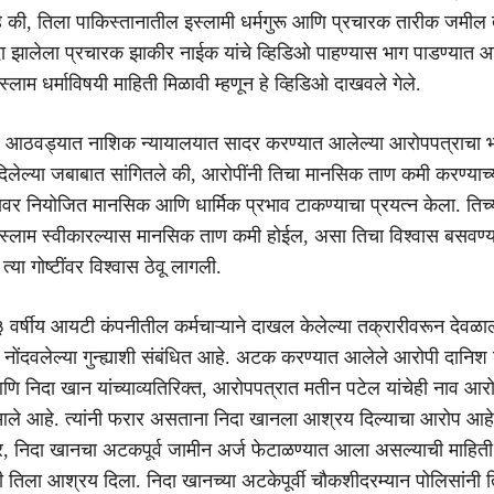
 की, तिला पाकिस्तानातील इस्लामी धर्मगुरू आणि प्रचारक तारीक जमील
दा झालेला प्रचारक झाकीर नाईक यांचे व्हिडिओ पाहण्यास भाग पाडण्यात आल
इस्लाम धर्माविषयी माहिती मिळावी म्हणून हे व्हिडिओ दाखवले गेले.
ील आठवड्यात नाशिक न्यायालयात सादर करण्यात आलेल्या आरोपपत्राचा 
 दिलेल्या जबाबात सांगितले की, आरोपींनी तिचा मानसिक ताण कमी करण्याच्
ावर नियोजित मानसिक आणि धार्मिक प्रभाव टाकण्याचा प्रयत्न केला. तिच्
 इस्लाम स्वीकारल्यास मानसिक ताण कमी होईल, असा तिचा विश्वास बसवण
्या गोष्टींवर विश्वास ठेवू लागली.
 वर्षीय आयटी कंपनीतील कर्मचाऱ्याने दाखल केलेल्या तक्रारीवरून देवळाल
े नोंदवलेल्या गुन्ह्याशी संबंधित आहे. अटक करण्यात आलेले आरोपी दानिश
ि निदा खान यांच्याव्यतिरिक्त, आरोपपत्रात मतीन पटेल यांचेही नाव आरोप
आले आहे. त्यांनी फरार असताना निदा खानला आश्रय दिल्याचा आरोप आहे
र, निदा खानचा अटकपूर्व जामीन अर्ज फेटाळण्यात आला असल्याची माहित
ी तिला आश्रय दिला. निदा खानच्या अटकेपूर्वी चौकशीदरम्यान पोलिसांनी त