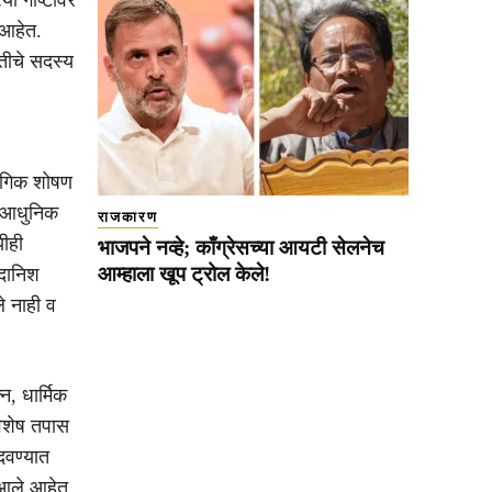
 आहेत.
तीचे सदस्य
ैंगिक शोषण
े. आधुनिक
राजकारण
यीही
भाजपने नव्हे; काँग्रेसच्या आयटी सेलनेच
आम्हाला खूप ट्रोल केले!
 दानिश
े नाही व
न, धार्मिक
विशेष तपास
दवण्यात
आले आहेत.