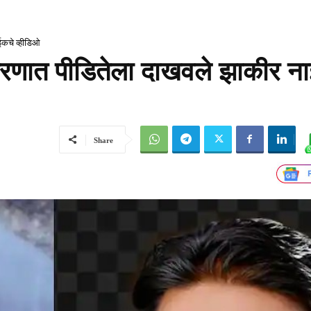
ईकचे व्हीडिओ
रकरणात पीडितेला दाखवले झाकीर न
Share