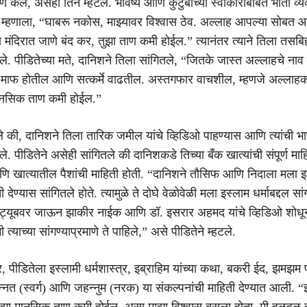
ण केले, असेही तिने म्हटले. भविष्य आणि कुटुंबाच्या स्वीकाराबाबत भीती व्य
 म्हणाला, “घाबरू नकोस, माझ्यावर विश्वास ठेव. अल्लाह आपल्या सोबत आह
मंदिरात जाणे बंद कर, तुझा ताण कमी होईल.” त्यानंतर त्याने तिला तसब
ले. पीडितेच्या मते, दानिशने तिला सांगितले, “जितके जास्त अल्लाहचे नाव
 माफ होतील आणि सत्कर्मे वाढतील. अस्तगफार वाचशील, म्हणजे अल्लाहकड
ानसिक ताण कमी होईल.”
तले की, दानिशने तिला तारिक जमील यांचे व्हिडिओ पाहण्यास आणि त्यांची भा
े. पीडितेने असेही सांगितले की दानिशकडे तिच्या बँक खात्यांची संपूर्ण माह
 खात्यातील पैशांची माहिती होती. “दानिशने तौसिफ आणि निदाला मला इ
ी देण्यास सांगितले होते. त्यामुळे ते दोघे वेळोवेळी मला इस्लाम धर्माबद्दल 
ुट्यूबवर जाऊन झाकीर नाईक आणि डॉ. इसरार अहमद यांचे व्हिडिओ शोधू
त्याच्या सांगण्याप्रमाणे ते पाहिले,” असे पीडितेने म्हटले.
 पीडितेला इस्लामी धर्मशास्त्र, इब्राहिम यांच्या कथा, बकरी ईद, झमझम 
न्नत (स्वर्ग) आणि जहन्नुम (नरक) या संकल्पनांची माहिती देण्यात आली. “इ
ाझा मानसिक ताण कमी होईल, असा माझा विश्वास बसला होता. मी हळूहळू त्य