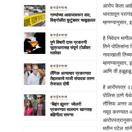
आरोप केला आहे
क्राईमनामा
भारतातून परागं
गाण्यांच्या आवाजावरून वाद;
विक्रोळीत कुटुंबावर चाकूहल्ला
म्हणण्यानुसार, 
क्राईमनामा
हे निवेदन माग
पुणे विषारी दारू प्रकरणी
तिने पोलिसांना
सूत्रधारासह संपूर्ण टोळीवर
मकोका
नावाखाली तिच्य
म्हणण्यानुसार,
क्राईमनामा
आणि ती हळूहळू त
लैंगिक अत्याचार प्रकरणात
तेहलकाचे माजी संपादक तरुण
तेजपाल दोषी
हे आरोपपत्र २३
पोलिस ठाणे येथ
क्राईमनामा
तौसिफ अत्तर आण
‘बिइंग ह्यूमन’ ज्वेलरी
प्रकरणात सलमान खानसह
नमूद करण्यात 
बहिणीला समन्स
आरोपपत्रानुसा
मतीन पटेल यांन