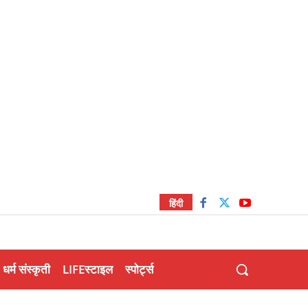
हिंदी
धर्म संस्कृती
LIFEस्टाइल
स्पोर्ट्स