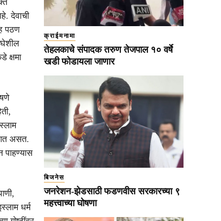
क्त
े. देवाची
िह पठण
क्राईमनामा
 घेशील
तेहलकाचे संपादक तरुण तेजपाल १० वर्षे
े क्षमा
खडी फोडायला जाणार
षणे
िती,
स्लाम
सांगत असत.
न पाहण्यास
बिजनेस
जनरेशन-झेडसाठी फडणवीस सरकारच्या ९
पाणी,
महत्त्वाच्या घोषणा
स्लाम धर्म
ा गोष्टींवर