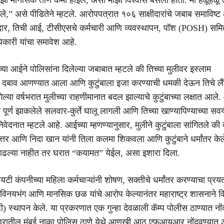
गले,” असे पीडितेने म्हटले. आरोपपत्रात १०६ साक्षीदारांचे जबाब समाविष्ट
ारदार, तिची आई, टीसीएसचे कर्मचारी आणि व्यवस्थापन, पॉश (POSH) समि
ारी यांचा समावेश आहे.
च्या आईने पोलिसांना दिलेल्या जबाबात म्हटले की तिच्या मुलीवर इस्लाम
ठी दबाव आणण्यात आला आणि कुटुंबाला इजा करण्याची धमकी देऊन तिचे ल
ल्या वर्षभरात मुलीच्या राहणीमानात बदल झाल्याचे कुटुंबाच्या लक्षात आल
पूर्ण झाकलेले सलवार-कुर्ते घालू लागली आणि तिच्या खाण्यापिण्याच्या सव
वेदनात म्हटले आहे. आईच्या म्हणण्यानुसार, मुलीने कुटुंबाला सांगितले की
तर आणि निदा खान यांनी तिला कलमा शिकवला आणि कुटुंबाने धर्मांतर केल
्ती काढल्या नाहीत तर घरात “कयामत” येईल, असा इशारा दिला.
कंपनीच्या महिला कर्मचाऱ्यांनी शोषण, सक्तीचे धर्मांतर करण्याचा प्रयत्
 विनयभंग आणि मानसिक छळ यांचे आरोप केल्यानंतर महाराष्ट्र शासनाने 
्थापन केले. या प्रकरणात एक गुन्हा देवळाली कॅम्प पोलीस ठाण्यात नों
रातील मुंबई नाका पोलिस ठाणे येथे आणखी आठ एफआयआर नोंदवण्यात 