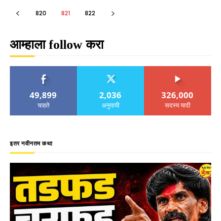
820
821
822
आम्हाला follow करा
49,899
2,036
326,000
चाहते
अनुयायी
सदस्य यादी
इतर नवीनतम कथा