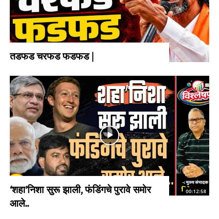
तडफड चरफड फडफड |
‘शहा’निशा सुरू झाली, फंडिंगचे पुरावे समोर
00:12:58
आले..