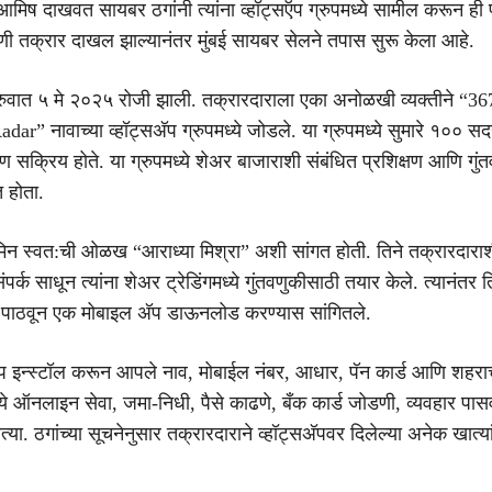
े आमिष दाखवत सायबर ठगांनी त्यांना व्हॉट्सऍप ग्रुपमध्ये सामील करून 
णी तक्रार दाखल झाल्यानंतर मुंबई सायबर सेलने तपास सुरू केला आहे.
ुवात ५ मे २०२५ रोजी झाली. तक्रारदाराला एका अनोळखी व्यक्तीने “3
r” नावाच्या व्हॉट्सअ‍ॅप ग्रुपमध्ये जोडले. या ग्रुपमध्ये सुमारे १०० सद
 सक्रिय होते. या ग्रुपमध्ये शेअर बाजाराशी संबंधित प्रशिक्षण आणि गुं
 होता.
डमिन स्वत:ची ओळख “आराध्या मिश्रा” अशी सांगत होती. तिने तक्रारदारा
ंपर्क साधून त्यांना शेअर ट्रेडिंगमध्ये गुंतवणुकीसाठी तयार केले. त्यानंतर 
क पाठवून एक मोबाइल अ‍ॅप डाऊनलोड करण्यास सांगितले.
‍ॅप इन्स्टॉल करून आपले नाव, मोबाईल नंबर, आधार, पॅन कार्ड आणि शहर
ध्ये ऑनलाइन सेवा, जमा-निधी, पैसे काढणे, बँक कार्ड जोडणी, व्यवहार पास
्या. ठगांच्या सूचनेनुसार तक्रारदाराने व्हॉट्सअ‍ॅपवर दिलेल्या अनेक खात्यांम