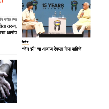
णि मागील लेख
ोता तरुण,
्याचा आरोप
विशेष
‘जेन झी’ चा आवाज ऐकला गेला पाहिजे