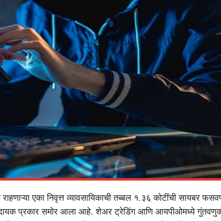
राहणाऱ्या एका निवृत्त व्यावसायिकाची तब्बल १.३६ कोटींची सायबर फसव
ादायक प्रकार समोर आला आहे. शेअर ट्रेडिंग आणि आयपीओमध्ये गुंतवणुक