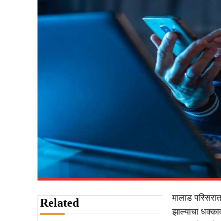
मालाड परिसरात 
Related
झाल्याचा धक्क