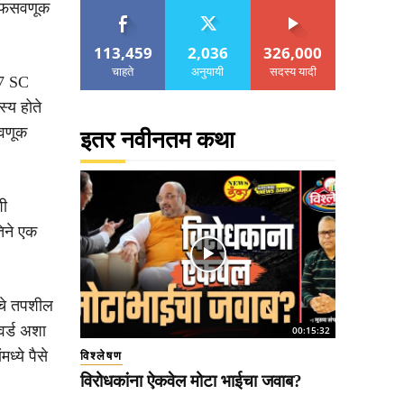
ही फसवणूक
113,459
2,036
326,000
चाहते
अनुयायी
सदस्य यादी
67 SC
स्य होते
तवणूक
इतर नवीनतम कथा
शी
तिने एक
ाचे तपशील
वर्ड अशा
00:15:32
ध्ये पैसे
विश्लेषण
विरोधकांना ऐकवेल मोटा भाईचा जवाब?