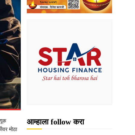
आम्हाला follow करा
णूक
ीवर मोठा