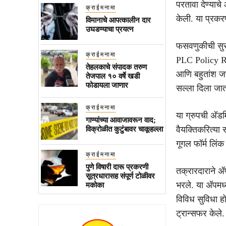
परतावा देण्याच
क्राईमनामा
केली. या प्रकर
विमानाचे आपत्कालीन दार
उघडण्याचा प्रयत्न
फसवणुकीची सुर
क्राईमनामा
PLC Policy Rada
तेहलकाचे संपादक तरुण
आणि बहुतांश जण
तेजपाल १० वर्षे खडी
फोडायला जाणार
सल्ला दिला जात
क्राईमनामा
या ग्रुपची अ‍ॅ
गाण्यांच्या आवाजावरून वाद;
वैयक्तिकरित्या स
विक्रोळीत कुटुंबावर चाकूहल्ला
गूगल फॉर्म लिं
क्राईमनामा
पुणे विषारी दारू प्रकरणी
तक्रारदाराने अ
सूत्रधारासह संपूर्ण टोळीवर
भरले. या अ‍ॅपम
मकोका
विविध सुविधा होत
ट्रान्सफर केले.