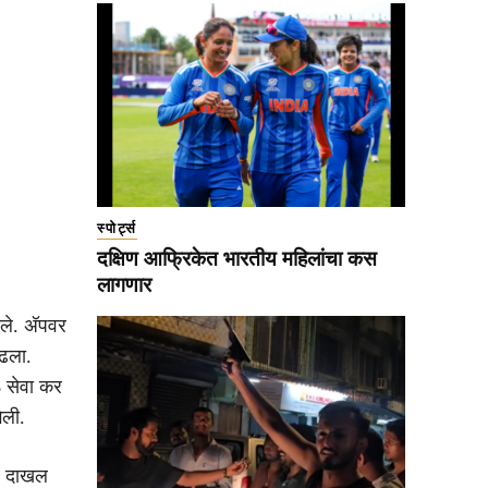
स्पोर्ट्स
दक्षिण आफ्रिकेत भारतीय महिलांचा कस
लागणार
े. अ‍ॅपवर
ाढला.
०% सेवा कर
ेली.
ार दाखल