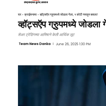
घर
क्राईमनामा
व्हॉट्सऍप ग्रुुपमध्ये जोडला गेला, १ कोटी गमावून बसला!
व्हॉट्सऍप ग्रुुपमध्ये जोडल
शेअर ट्रेडिंगच्या आमिषाने केली आर्थिक लूट
Team News Danka
June 26, 2025 1:30 PM