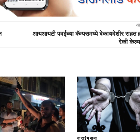
आ
ज
आयआयटी पवईच्या कॅम्पसमध्ये बेकायदेशीर राहत ह
रेकी केल
ा
क्राईमनामा