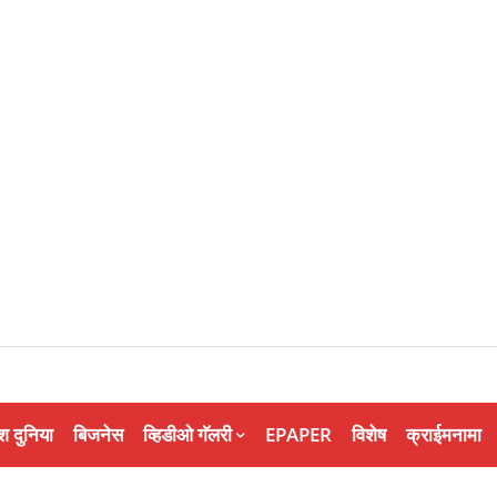
श दुनिया
बिजनेस
व्हिडीओ गॅलरी
EPAPER
विशेष
क्राईमनामा