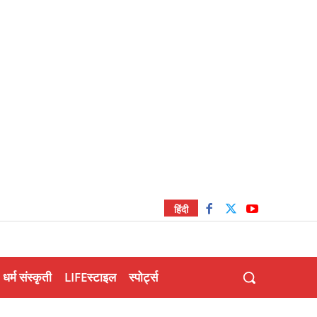
हिंदी
धर्म संस्कृती
LIFEस्टाइल
स्पोर्ट्स