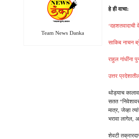
हे ही वाचा:
‘दहशतवादाची कें
Team News Danka
साकिब नाचन ब्र
राहुल गांधींना प
उत्तर प्रदेशात
थोड्याच कालाव
सतत “निवेशावर
मात्र, जेव्हा त
भरावा लागेल, अ
शेवटी तक्रारदा