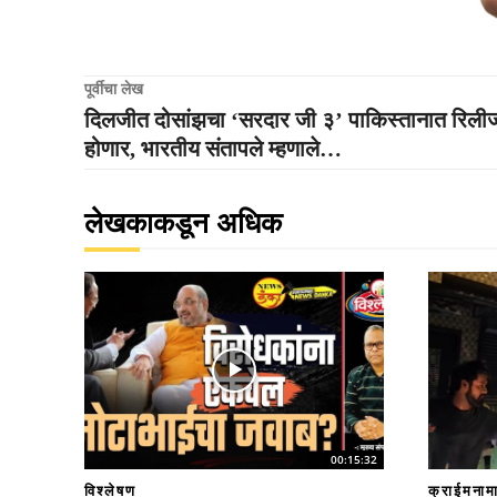
पूर्वीचा लेख
दिलजीत दोसांझचा ‘सरदार जी ३’ पाकिस्तानात रिली
होणार, भारतीय संतापले म्हणाले…
लेखकाकडून अधिक
00:15:32
विश्लेषण
क्राईमनाम