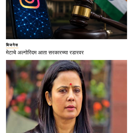
बिजनेस
मेटाचे अल्गोरिदम आता सरकारच्या रडारवर