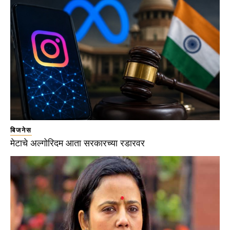
बिजनेस
मेटाचे अल्गोरिदम आता सरकारच्या रडारवर