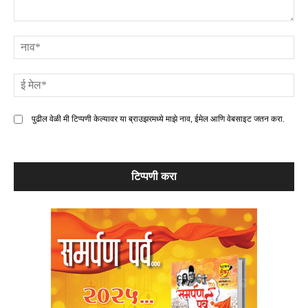
टिप्पणी
ना
ई
मे
पुढील वेळी मी टिप्पणी केल्यावर या ब्राउझरमध्ये माझे नाव, ईमेल आणि वेबसाइट जतन करा.