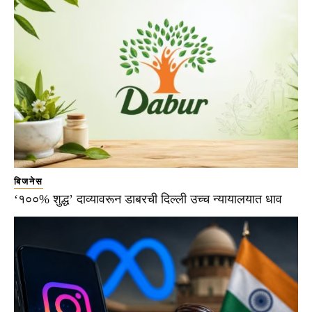
बिजनेस
‘१००% शुद्ध’ दाव्यावरून डाबरची दिल्ली उच्च न्यायालयात धाव