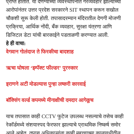
प्राप्त होतात. या देणग्यांच्या व्यवस्थापनात गैरव्यवहार झाल्याच्या
आरोपांनंतर उत्तर प्रदेश सरकारने SIT स्थापन करून सखोल
चौकशी सुरू केली होती. तपासादरम्यान मंदिरातील देणगी मोजणी
प्रक्रिया, आर्थिक नोंदी, बँक व्यवहार, सुरक्षा यंत्रणा आणि
डिजिटल डेटा यांची बारकाईने पडताळणी करण्यात आली.
हे ही वाचा:
वेगवान गोलंदाज ते फिरकीचा बादशाह
ऋचा घोषला ‘इम्पॅक्ट फील्डर’ पुरस्कार
इराणने अटी मोडल्यास पुन्हा लष्करी कारवाई
बॉक्सिंग वर्ल्ड कपमध्ये मीनाक्षीची दमदार आगेकूच
याच तपासात काही CCTV फुटेज उपलब्ध नसल्याचे तसेच काही
रेकॉर्डमध्ये संशयास्पद फेरफार झाल्याचे प्राथमिक निष्कर्ष समोर
आले आहेत. तपास अधिकाऱ्यांना काही महत्त्वाच्या कालावधीतील