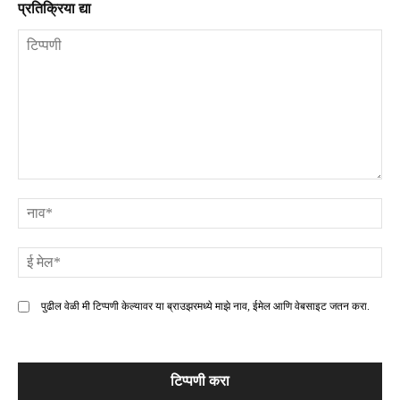
प्रतिक्रिया द्या
टिप्पणी
ना
ई
मे
पुढील वेळी मी टिप्पणी केल्यावर या ब्राउझरमध्ये माझे नाव, ईमेल आणि वेबसाइट जतन करा.