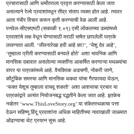
प्रचारासाठी आणि धर्मांतराला प्रवृत्त करण्यासाठी केला जात
असल्याने रेल्वे प्रवाशांमधून तीव्र संताप व्यक्त होत आहे. त्यावर
आता गंभीर विचार करून कृती करण्याची वेळ आली आहे.
पनवेल-सीएसएमटी (सकाळी ९.०९) एसी लोकलच्या डब्यांमध्ये
प्रवाशांचे लक्ष वेधून घेण्यासाठी मराठी भाषेत छापलेली पत्रके
लावण्यात आली. ‘जीवनारेखा हवी आहे का?’, ‘येशू देव आहे’,
‘तुम्हाला प्रीती करण्यासाठी बनवले होते’ अशा भावनिक आणि
मानसिक दबावात असलेल्या व्यक्तींना आकर्षित करणाऱ्या मथळ्यांचा
वापर या पत्रकांमध्ये आहे. वैयक्तिक अडचणी, नोकरी जाणे,
कौटुंबिक समस्या आणि मानसिक थकवा यांचा गैरफायदा घेऊन,
‘फक्त येशूच तुम्हाला वाचवू शकतो’ अशा आशयाचा प्रचार या
पत्रकांद्वारे अत्यंत नियोजनबद्ध पद्धतीने केला जात आहे. इतकेच
नव्हेतर ‘www.ThisLoveStory.org’ या संकेतस्थळाचा पत्ता
देऊन सहिष्णू हिंदू प्रवाशांना अधिक माहितीच्या नावाखाली जाळ्यात
ओढण्याचा थेट प्रयत्न सुरू आहे.