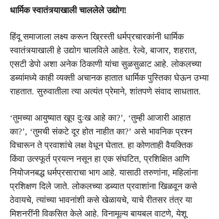
धार्मिक स्वातंत्र्याखाली चाललेले उद्योग!
हिंदू समाजाला लक्ष्य करून ख्रिस्ती धर्मप्रचारकांनी धार्मिक
स्वातंत्र्याखाली हे उद्योग चालविले आहेत. रेल्वे, बाजार, शहरात,
एसटी डेपो अशा अनेक ठिकाणी यांचा सुळसुळाट आहे. लोकलच्या
डब्यांमध्ये काही व्यक्ती अचानक हातात धार्मिक पुस्तिका घेऊन उभ्या
राहतात. सुरुवातीला त्या अत्यंत प्रेमाने, शांतपणे संवाद साधतात.
‘तुमच्या आयुष्यात खूप दुःख आहे का?’, ‘तुम्ही आजारी आहात
का?’, ‘तुमची संकटे दूर होत नाहीत का?’ असे भावनिक प्रश्न
विचारून ते प्रवाशांचे लक्ष वेधून घेतात. हा कोणताही वैयक्तिक
किंवा उत्स्फूर्त प्रयत्न नसून हा एक संघटित, प्रशिक्षित आणि
नियोजनबद्ध धर्मप्रसाराचा भाग आहे. यासाठी तरुणांना, महिलांना
प्रशिक्षण दिले जाते. लोकलच्या डब्यात प्रवाशांना खिळवून कसे
ठेवायचे, त्यांच्या भावनांशी कसे खेळायचे, याचे रीतसर तंत्र या
मिशनरींनी विकसित केले आहे. विनामूल्य बायबल वाटणे, येशू