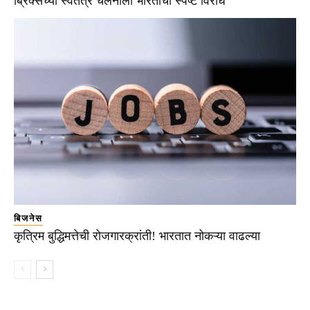
ब्रिक्सच्या स्वतंत्र चलनाला भारताचा स्पष्ट विरोध
बिजनेस
कृत्रिम बुद्धिमत्तेची रोजगारक्रांती! भारतात नोकऱ्या वाढल्या