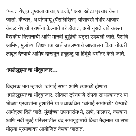
‘फक्त येशूच तुम्हाला वाचवू शकतो,’ असा खोटा प्रचार केला
जातो. कॅन्सर, अर्धांगवायू (पॅरालिसिस) यांसारखे गंभीर आजार
केवळ येशूची प्रार्थना केल्याने बरे होतात, असे नुसते दावे करून
वैद्यकीय विज्ञानाची आणि मानवी बुद्धीची थट्टा उडवली जाते. पैशांचे
आमिष, मुलांच्या शिक्षणाचा खर्च उचलण्याचे आश्वासन किंवा नोकरी
लावून देण्याचे आमिष दाखवून हळूहळू या हिंदूंचे धर्मांतर केले जाते.
‘हालेलूइया’चा भोंदूबाजार…
विदारक भाग म्हणजे ‘चांगाई सभा’ आणि त्यामध्ये होणारा
‘हालेलूइया’चा भोंदूबाजार. लोकल ट्रेनमध्ये संपर्क साधल्यानंतर या
भोळ्या प्रवाशांना हुशारीने या तथाकथित ‘चांगाई सभांमध्ये’ येण्याचे
आमंत्रण दिले जाते. मुंबईच्या उपनगरांमध्ये, ठाणे, पालघर, कल्याण
आणि नवी मुंबई परिसरातील बंद सभागृहांमध्ये किंवा मैदानात या सभा
मोठ्या प्रमाणावर आयोजित केल्या जातात.