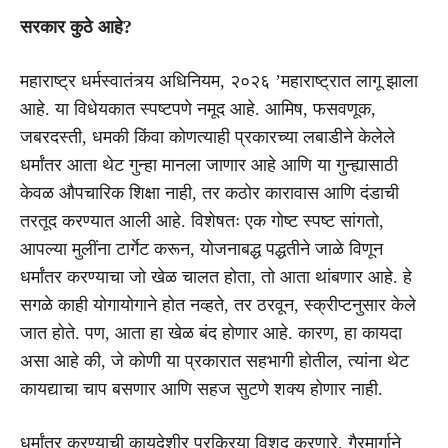
सरकार कुठे आहे?
महाराष्ट्र धर्मस्वातंत्र्य अधिनियम, २०२६ ’महाराष्ट्रात लागू झाला
आहे. या विधेयकात स्पष्टपणे नमूद आहे. आमिष, फसवणूक,
जबरदस्ती, धमकी किंवा कोणत्याही प्रकारच्या लबाडीने केलेले
धर्मांतर आता थेट गुन्हा मानला जाणार आहे आणि या गुन्ह्यासाठी
केवळ औपचारिक शिक्षा नाही, तर कठोर कारावास आणि दंडाची
तरतूद करण्यात आली आहे. विशेषतः एक गोष्ट स्पष्ट सांगतो,
आपल्या मुलींना टार्गेट करून, योजनाबद्ध पद्धतीने जाळे विणून
धर्मांतर करण्याचा जो खेळ चालत होता, तो आता थांबणार आहे. हे
सगळे काही योगायोगाने होत नव्हते, तर ठरवून, स्क्रीप्टनुसार केले
जात होते. पण, आता हा खेळ बंद होणार आहे. कारण, हा कायदा
असा आहे की, जे कोणी या प्रकारात सहभागी होतील, त्यांना थेट
कायद्याचा चाप बसणार आणि सहज सुटणे शक्य होणार नाही.
धर्मांतर करण्याची कायदेशीर प्रक्रिया विशद करणारे, गैरमार्गाने