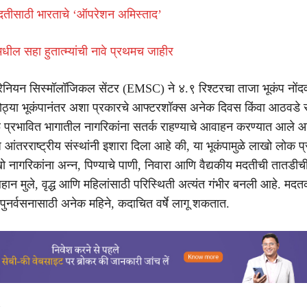
ा मदतीसाठी भारताचे ‘ऑपरेशन अमिस्ताद’
धील सहा हुतात्म्यांची नावे प्रथमच जाहीर
ेरेनियन सिस्मॉलॉजिकल सेंटर (EMSC) ने ४.९ रिश्टरचा ताजा भूकंप नोंद
े, मोठ्या भूकंपानंतर अशा प्रकारचे आफ्टरशॉक्स अनेक दिवस किंवा आठवडे स
े प्रभावित भागातील नागरिकांना सतर्क राहण्याचे आवाहन करण्यात आले आह
िध आंतरराष्ट्रीय संस्थांनी इशारा दिला आहे की, या भूकंपामुळे लाखो लोक प
 नागरिकांना अन्न, पिण्याचे पाणी, निवारा आणि वैद्यकीय मदतीची तातडी
ान मुले, वृद्ध आणि महिलांसाठी परिस्थिती अत्यंत गंभीर बनली आहे. मदतका
पुनर्वसनासाठी अनेक महिने, कदाचित वर्षे लागू शकतात.