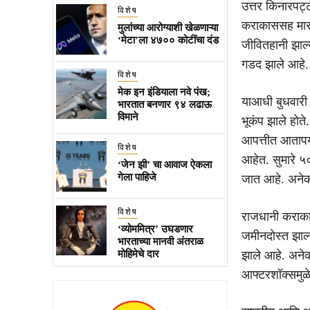
उत्तर किनारपट्
विशेष
कराकाससह माराक
मुलांच्या आरोग्याशी खेळणाऱ्या
‘मेटा’ला ४७०० कोटींचा दंड
जीवितहानी झाल्य
गडद झाले आहे.
विशेष
मेक इन इंडियाला नवे पंख;
याआधी बुधवारी 
भारतात बनणार ९४ लढाऊ
विमाने
भूकंप झाले होते
आपत्तीत आतापर
विशेष
आहेत. सुमारे ५
‘जेन झी’ चा आवाज ऐकला
गेला पाहिजे
जात आहे. अनेक
विशेष
राजधानी कराकास
‘व्योममित्र’ उघडणार
जमीनदोस्त झाल्य
भारताच्या मानवी अंतराळ
मोहिमेचे दार
झाले आहे. अने
आफ्टरशॉक्समुळे