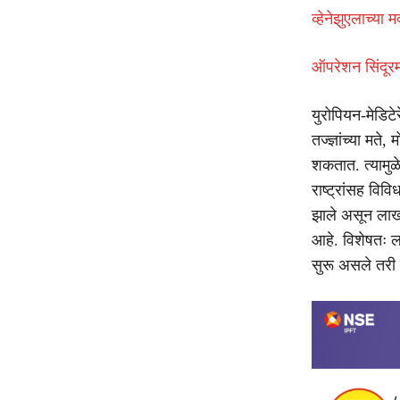
व्हेनेझुएलाच्य
ऑपरेशन सिंदूरम
युरोपियन-मेडिट
तज्ज्ञांच्या मत
शकतात. त्यामुळ
राष्ट्रांसह विव
झाले असून लाखो
आहे. विशेषतः लह
सुरू असले तरी 