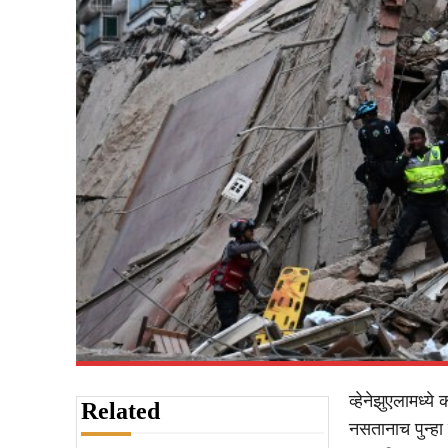
व्हेनेझुएलामध्ये
Related
नसतानाच पुन्हा