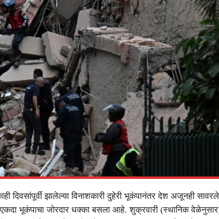
 काही दिवसांपूर्वी झालेल्या विनाशकारी दुहेरी भूकंपानंतर देश अजूनही सावरल
 एकदा भूकंपाचा जोरदार धक्का बसला आहे. शुक्रवारी (स्थानिक वेळेनुसार)