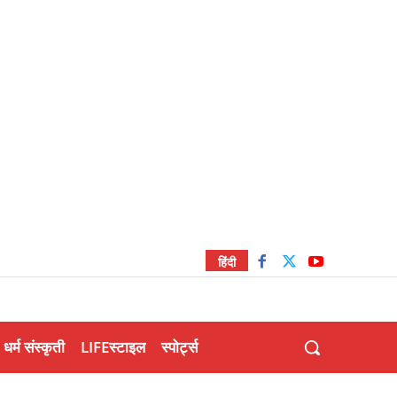
हिंदी
धर्म संस्कृती
LIFEस्टाइल
स्पोर्ट्स