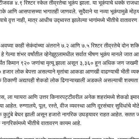
टीजवळ ४.९ रिश्टर स्केल तीव्रतेचा भूकंप झाला. या भूकंपाचे धक्के राजधा
े आणि आसपासच्या भागातही जाणवले. सुदैवाने या नव्या भूकंपामुळे मोठ्य
ाचे वृत्त नाही, मात्र आधीच उद्ध्वस्त झालेल्या भागांमध्ये भीतीचे वाताव
अवघ्या काही सेकंदांच्या अंतराने ७.२ आणि ७.५ रिश्टर तीव्रतेचे दोन शक्
. हे गेल्या शंभर वर्षांतील व्हेनेझुएलामधील सर्वात भीषण भूकंप मानले जात आ
्यंत किमान ९२० जणांचा मृत्यू झाला असून ३,३६० हून अधिक जण जखमी
० हजार लोक बेपत्ता असल्याने मृतांचा आकडा आणखी वाढण्याची भीती व्यक
 ठिकाणी अद्यापही शेकडो लोक ढिगाऱ्याखाली अडकले असल्याची शक्यता
, ला ग्वायरा आणि उत्तर किनारपट्टीवरील अनेक शहरांमध्ये शेकडो इमा
ा आहेत. रुग्णालये, पूल, रस्ते, वीज व्यवस्था आणि दूरसंचार सुविधांचे मो
क कुटुंबे बेघर झाली असून हजारो नागरिक उघड्यावर राहत आहेत. सतत ज
 नागरिकांमध्ये भीतीचे वातावरण कायम आहे.