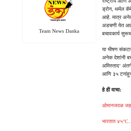
राष्ट्रीय आणि 
ड्रोन, थर्मल कॅ
आहे. मात्र अनेक
अडचणी येत आहे
Team News Danka
बचावकार्य सुरू
या भीषण संकटान
अनेक देशांनी ब
अमिस्ताद’ अंतर
आणि ३५ टनांहू
हे ही वाचा:
ओमानजवळ जहाजाव
भारतात ४५°C… 