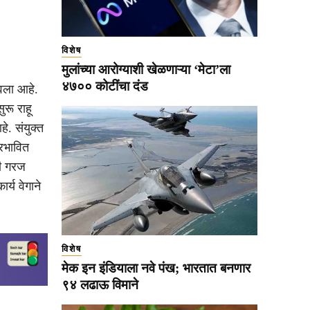
विशेष
मुलांच्या आरोग्याशी खेळणाऱ्या ‘मेटा’ला
४७०० कोटींचा दंड
वला आहे.
ुरू राहू
े. संयुक्त
्रभावित
ची गरज
र्य वेगाने
विशेष
मेक इन इंडियाला नवे पंख; भारतात बनणार
९४ लढाऊ विमाने