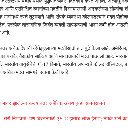
आंतरराष्ट्रीय बचाव पथके युद्धपातळीवर मदतकार्य करत आहेत. अत्याधुनि
मेरे आणि प्रशिक्षित श्वानांच्या मदतीने ढिगाऱ्याखाली अडकलेल्या लोकांचा 
 भागांमध्ये रस्ते तुटल्याने आणि संपर्क व्यवस्था कोलमडल्याने मदत पोहोच
त. प्रत्येक तासागणिक जिवंत व्यक्ती सापडण्याची आशा कमी होत असली
च आहे.
ंतर अनेक देशांनी व्हेनेझुएलाच्या मदतीसाठी हात पुढे केला आहे. अमेरिका
चाव पथके, वैद्यकीय साहित्य आणि मानवतावादी मदत पाठवली आहे. भारता
्गत भारतीय वायुसेनेची C-17 विमाने, भारतीय लष्कराचे फील्ड हॉस्पिटल,
न अधिक मदत सामग्री रवाना केली आहे.
र झालेल्या हल्ल्यानंतर अमेरिका-इराण पुन्हा आमनेसामने
तरी निभावतो! पण ब्रिटनमध्ये ३५°C होताच लोक हैराण; नेमकं असं का