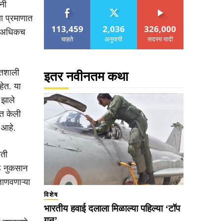
नी
ा प्रमाणात
113,459
2,036
326,000
रण अधिकच
चाहते
अनुयायी
सदस्य यादी
तिशाली
इतर नवीनतम कथा
हेत. या
 झाले
्त केली
 आहे.
रती
ठे नुकसान
ाणवणाऱ्या
विशेष
भारतीय हवाई दलाला मिळाल्या पहिल्या ‘टॉप
गन’