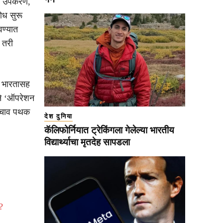
क उपकरणे,
शोध सुरू
वण्यात
 तरी
, भारतासह
ने ‘ऑपरेशन
 बचाव पथक
देश दुनिया
कॅलिफोर्नियात ट्रेकिंगला गेलेल्या भारतीय
विद्यार्थ्याचा मृतदेह सापडला
?