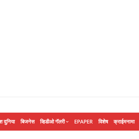
श दुनिया
बिजनेस
व्हिडीओ गॅलरी
EPAPER
विशेष
क्राईमनामा