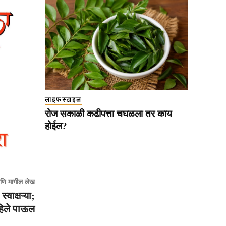
लाइफस्टाइल
रोज सकाळी कढीपत्ता चघळला तर काय
होईल?
णि मागील लेख
वाक्षऱ्या;
पहिले पाऊल