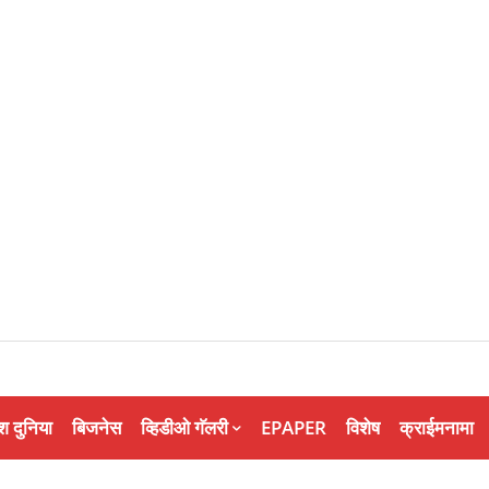
श दुनिया
बिजनेस
व्हिडीओ गॅलरी
EPAPER
विशेष
क्राईमनामा