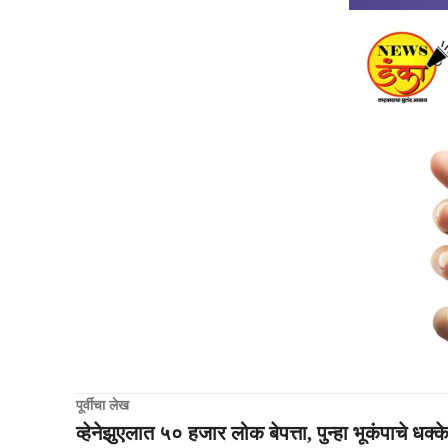
पूर्वीचा लेख
व्हेनेझुएलात ५० हजार लोक बेपत्ता, पुन्हा भूकंपाचे धक्क