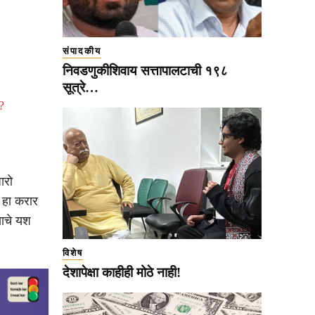
संपादकीय
निवडणुकीशिवाय सत्तापालटाची १९८
सूत्रे…
?
ारो
 हा करार
याचे यश
विशेष
देशापेक्षा काहीही मोठे नाही!