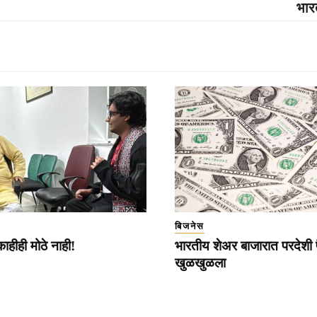
भार
बिजनेस
 काहीही मोठे नाही!
भारतीय शेअर बाजारात परदेशी 
खुळखुळला