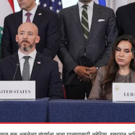
दीर्घकाळ सुरू असलेल्या संघर्षाला आळा घालण्यासाठी अमेरिका, इस्रायल आ