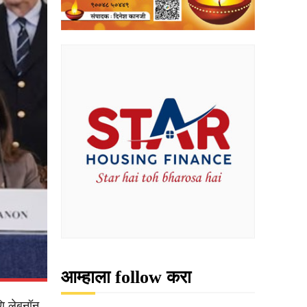
आम्हाला follow करा
णि लेबनॉन