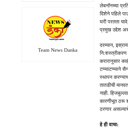
लेबनॉनच्या प्रत
दिशेने पहिले पा
घरी परतता यावे,
प्रमुख उद्देश असल
दरम्यान, इस्रायल
Team News Danka
नि:शस्त्रीकरण हो
करारानुसार काही
टप्प्याटप्प्यान
स्थापन करण्याच
तातडीची मानवता
नाही. हिजबुल्ला
कारणीभूत ठरू 
ठरणार असल्याचे 
हे ही वाचा: