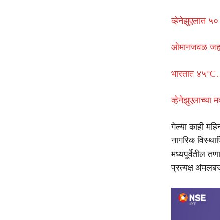
व्हेनेझुएलात ५० 
ओमानजवळ जहाजाव
भारतात ४५°C… 
व्हेनेझुएलाच्य
गेल्या काही महि
नागरिक विस्थाप
मध्यपूर्वेतील 
प्रत्यक्ष अंमलब