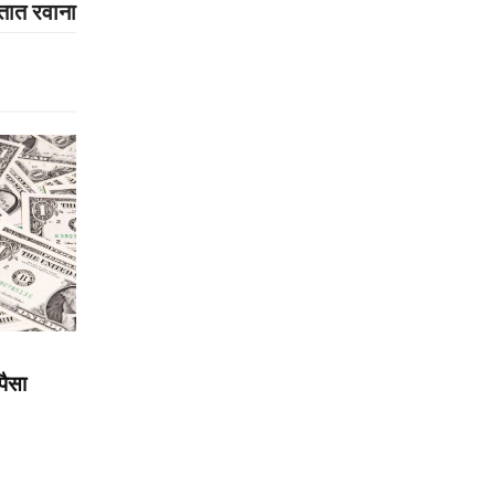
तात रवाना
पैसा