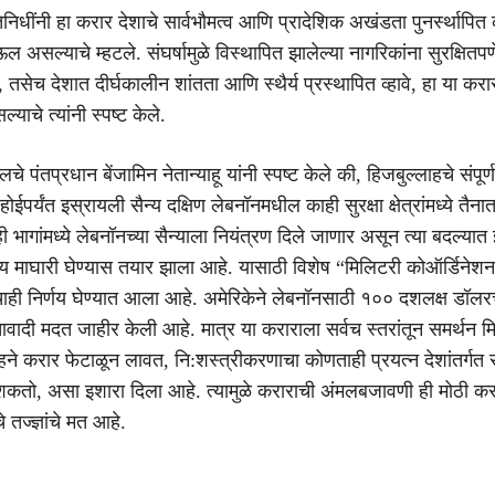
िनिधींनी हा करार देशाचे सार्वभौमत्व आणि प्रादेशिक अखंडता पुनर्स्थापित 
ऊल असल्याचे म्हटले. संघर्षामुळे विस्थापित झालेल्या नागरिकांना सुरक्षितप
 तसेच देशात दीर्घकालीन शांतता आणि स्थैर्य प्रस्थापित व्हावे, हा या कर
्याचे त्यांनी स्पष्ट केले.
चे पंतप्रधान बेंजामिन नेतान्याहू यांनी स्पष्ट केले की, हिजबुल्लाहचे संपूर्ण
ईपर्यंत इस्रायली सैन्य दक्षिण लेबनॉनमधील काही सुरक्षा क्षेत्रांमध्ये तैना
 भागांमध्ये लेबनॉनच्या सैन्याला नियंत्रण दिले जाणार असून त्या बदल्यात
े सैन्य माघारी घेण्यास तयार झाला आहे. यासाठी विशेष “मिलिटरी कोऑर्डिनेशन
ाही निर्णय घेण्यात आला आहे. अमेरिकेने लेबनॉनसाठी १०० दशलक्ष डॉलर
वादी मदत जाहीर केली आहे. मात्र या कराराला सर्वच स्तरांतून समर्थन म
हने करार फेटाळून लावत, नि:शस्त्रीकरणाचा कोणताही प्रयत्न देशांतर्गत स
शकतो, असा इशारा दिला आहे. त्यामुळे कराराची अंमलबजावणी ही मोठी क
तज्ज्ञांचे मत आहे.