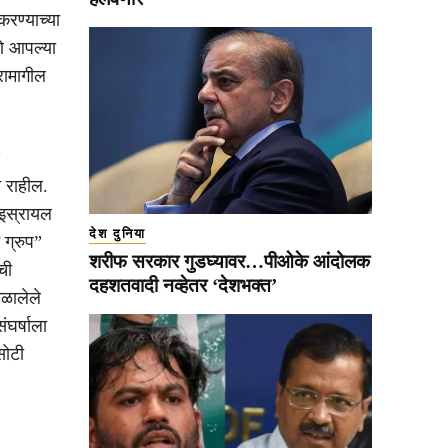
करण्याच्या
णे आपल्या
ारामागील
त राहील.
 इस्रायल
देश दुनिया
 ग्रुप”
शरीफ सरकार गुडघ्यावर…पीओके आंदोलक
ची
दहशतवादी नव्हेतर ‘देशभक्त’
िळालेले
ंघर्षाला
सोटी