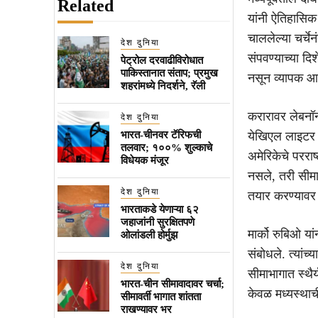
Related
यांनी ऐतिहासिक 
चाललेल्या चर्चे
देश दुनिया
संपवण्याच्या दि
पेट्रोल दरवाढीविरोधात
पाकिस्तानात संताप; प्रमुख
नसून व्यापक आण
शहरांमध्ये निदर्शने, रॅली
करारावर लेबनॉन
देश दुनिया
भारत-चीनवर टॅरिफची
येखिएल लाइटर आणि
तलवार; १००% शुल्काचे
अमेरिकेचे परराष
विधेयक मंजूर
नसले, तरी सीमा
देश दुनिया
तयार करण्यावर 
भारताकडे येणाऱ्या ६२
जहाजांनी सुरक्षितपणे
मार्को रुबिओ यां
ओलांडली होर्मुझ
संबोधले. त्यां
देश दुनिया
सीमाभागात स्थैर
भारत-चीन सीमावादावर चर्चा;
केवळ मध्यस्थाची
सीमावर्ती भागात शांतता
राखण्यावर भर