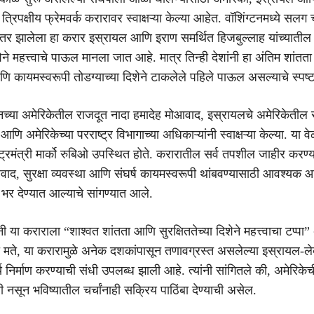
त्रिपक्षीय फ्रेमवर्क करारावर स्वाक्षऱ्या केल्या आहेत. वॉशिंग्टनमध्ये सल
नंतर झालेला हा करार इस्रायल आणि इराण समर्थित हिजबुल्लाह यांच्यातील स
शेने महत्त्वाचे पाऊल मानला जात आहे. मात्र तिन्ही देशांनी हा अंतिम शांतत
ि कायमस्वरूपी तोडग्याच्या दिशेने टाकलेले पहिले पाऊल असल्याचे स्पष्ट
च्या अमेरिकेतील राजदूत नादा हमादेह मोआवाद, इस्रायलचे अमेरिकेतील 
 अमेरिकेच्या परराष्ट्र विभागाच्या अधिकाऱ्यांनी स्वाक्षऱ्या केल्या. या वे
्ट्रमंत्री मार्को रुबिओ उपस्थित होते. करारातील सर्व तपशील जाहीर करण
वाद, सुरक्षा व्यवस्था आणि संघर्ष कायमस्वरूपी थांबवण्यासाठी आवश्यक
भर देण्यात आल्याचे सांगण्यात आले.
नी या कराराला “शाश्वत शांतता आणि सुरक्षिततेच्या दिशेने महत्त्वाचा टप्पा”
च्या मते, या करारामुळे अनेक दशकांपासून तणावग्रस्त असलेल्या इस्रायल-ल
्य निर्माण करण्याची संधी उपलब्ध झाली आहे. त्यांनी सांगितले की, अमेरिकेच
 नसून भविष्यातील चर्चांनाही सक्रिय पाठिंबा देण्याची असेल.