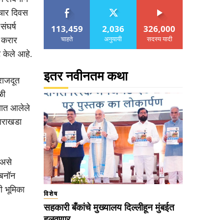
ग चार दिवस
ंघर्ष
113,459
2,036
326,000
चाहते
अनुयायी
सदस्य यादी
ा करार
 केले आहे.
इतर नवीनतम कथा
राजदूत
ळी
्यात आलेले
 आराखडा
 असे
ेबनॉन
ी भूमिका
विशेष
सहकारी बँकांचे मुख्यालय दिल्लीहून मुंबईत
हलवणार