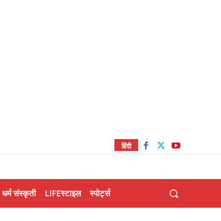
हिंदी
धर्म संस्कृती
LIFEस्टाइल
स्पोर्ट्स