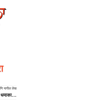
णि मागील लेख
ंचा धमाका…