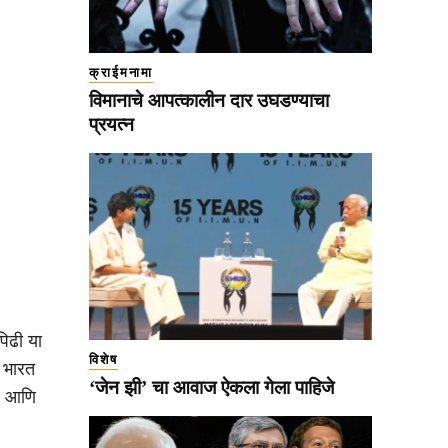
क्राईमनामा
विमानाचे आपत्कालीन दार उघडण्याचा
प्रयत्न
पिढी या
विशेष
ी भारत
‘जेन झी’ चा आवाज ऐकला गेला पाहिजे
े आणि