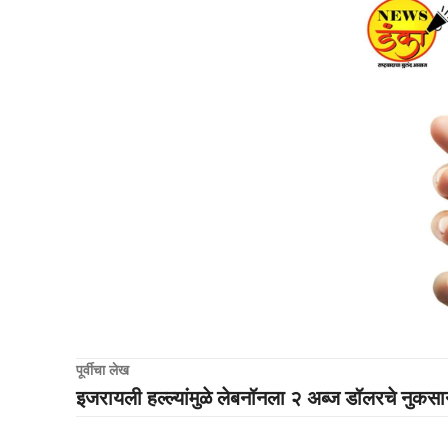
पूर्वीचा लेख
इजरायली हल्ल्यांमुळे लेबनॉनला २ अब्ज डॉलरचे नुकस