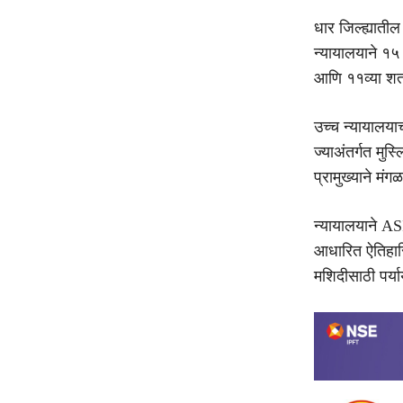
धार जिल्ह्याती
न्यायालयाने १५ म
आणि ११व्या शतक
उच्च न्यायालयाच
ज्याअंतर्गत मुस
प्रामुख्याने मं
न्यायालयाने ASI 
आधारित ऐतिहासि
मशिदीसाठी पर्य