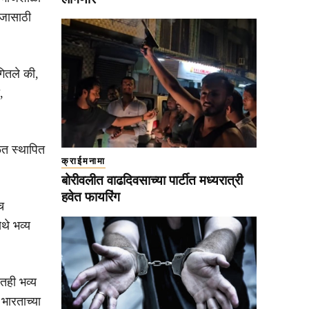
ाजासाठी
गितले की,
,
ळेत स्थापित
क्राईमनामा
बोरीवलीत वाढदिवसाच्या पार्टीत मध्यरात्री
हवेत फायरिंग
च
थे भव्य
ेतही भव्य
 भारताच्या