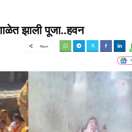
जशाळेत झाली पूजा..हवन
Share