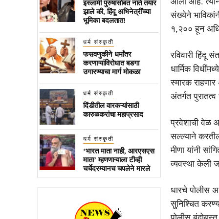
आला आहे. त्यानं
इस्लामी पुरुषासोबत नाते तयार
झाले की, हिंदू अभिनेत्रींच्या
संख्येने भाविक
भूमिका बदलतात!
१,२०० हून अधिक
धर्म संस्कृती
फसवणुकीने धर्मांतर
रविवारी हिंदू स
करणाऱ्यांविरोधात बडगा
धार्मिक विधींमध
उगारण्याचा मार्ग मोकळा
स्मारक राहणार 
धर्म संस्कृती
अंतर्गत पुरातत्
दिंडीतील वारकऱ्यांसाठी
कारुळकरांचा महाप्रसाद
प्रवेशाची वेळ आ
सल्ल्याने करती
धर्म संस्कृती
मीणा यांनी सांगि
‘भारत माता नाही, आरएसएस
माता’ म्हणणाऱ्याला टीव्ही
व्यवस्था केली 
चर्चेदरम्यानच चपलेने मारले
धारचे पोलीस अध
सुनिश्चित करण्
पोलीस बंदोबस्त 