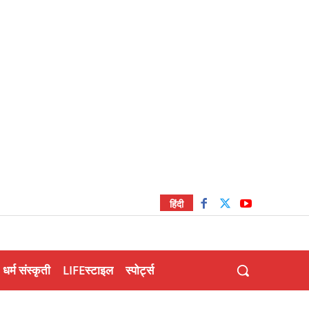
हिंदी
धर्म संस्कृती
LIFEस्टाइल
स्पोर्ट्स