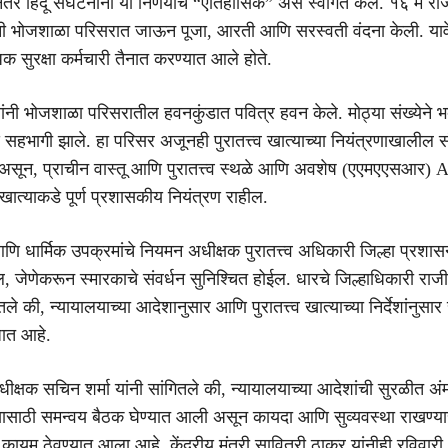
तर हिंदू संघटनांनी या निर्णयाचे “ऐतिहासिक” असे स्वागत केले. १६ मे रोज
ांनी भोजशाळा परिसरात जाऊन पूजा, आरती आणि सरस्वती वंदना केली. याव
 सुरक्षा कर्मचारी तैनात करण्यात आले होते.
ंतांनी भोजशाळा परिसरातील हवनकुंडात पवित्र हवन केले. मोठ्या संख्येने भ
्ये सहभागी झाले. हा परिसर अजूनही पुरातत्त्व खात्याच्या नियंत्रणाखालील सं
असून, प्राचीन वास्तू आणि पुरातत्त्व स्थळे आणि अवशेष (एएमएएसआर) 
व खात्याकडे पूर्ण प्रशासकीय नियंत्रण राहील.
णि धार्मिक उपक्रमांचे नियमन अधीक्षक पुरातत्त्व अधिकारी जिल्हा प्रशासन
ल, जेणेकरून स्मारकाचे संवर्धन सुनिश्चित होईल. धारचे जिल्हाधिकारी राज
तले की, न्यायालयाच्या आदेशानुसार आणि पुरातत्त्व खात्याच्या निर्देशांनुसार 
जात आहे.
ीक्षक सचिन शर्मा यांनी सांगितले की, न्यायालयाच्या आदेशांची सुरळीत 
यासाठी समन्वय बैठक घेण्यात आली असून कायदा आणि सुव्यवस्था राखण्य
कायम ठेवण्यात आला आहे. केंद्रीय मंत्री सावित्री ठाकूर यांनीही रविवार