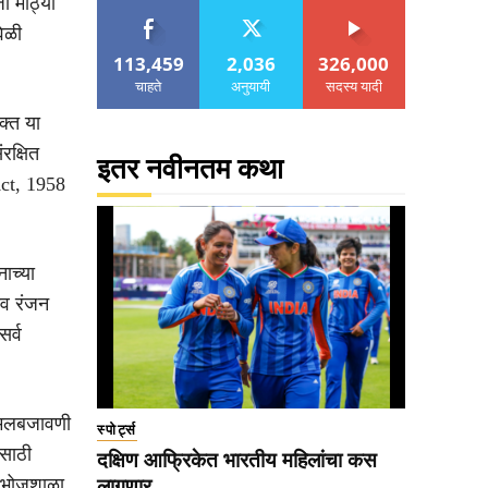
ी मोठ्या
ेळी
113,459
2,036
326,000
चाहते
अनुयायी
सदस्य यादी
क्त या
रक्षित
इतर नवीनतम कथा
Act, 1958
ाच्या
ीव रंजन
सर्व
अंमलबजावणी
स्पोर्ट्स
ासाठी
दक्षिण आफ्रिकेत भारतीय महिलांचा कस
ी भोजशाळा
लागणार