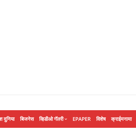
श दुनिया
बिजनेस
व्हिडीओ गॅलरी
EPAPER
विशेष
क्राईमनामा