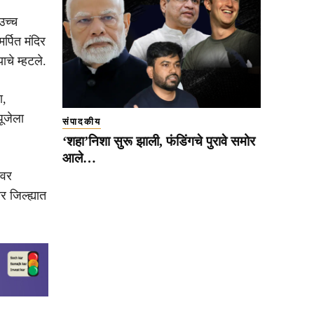
उच्च
र्पित मंदिर
चे म्हटले.
ा,
पूजेला
संपादकीय
‘शहा’निशा सुरू झाली, फंडिंगचे पुरावे समोर
आले…
ावर
 जिल्ह्यात