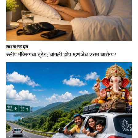
लाइफस्टाइल
स्लीप मॅक्सिंगचा ट्रेंड; चांगली झोप म्हणजेच उत्तम आरोग्य?