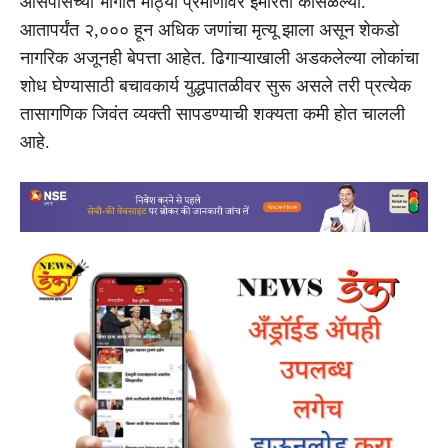
आसपासच्या भागात मोठ्या प्रमाणावर इमारती कोसळल्या.
आतापर्यंत २,००० हून अधिक जणांचा मृत्यू झाला असून शेकडो
नागरिक अजूनही बेपत्ता आहेत. ढिगाऱ्याखाली अडकलेल्या लोकांचा
शोध घेण्यासाठी बचावकार्य युद्धपातळीवर सुरू असले तरी प्रत्येक
तासागणिक जिवंत व्यक्ती सापडण्याची शक्यता कमी होत चालली
आहे.