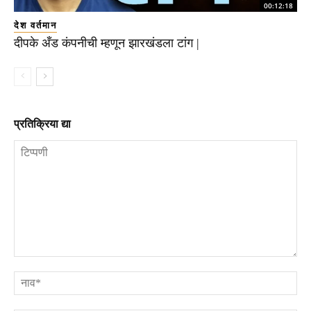
00:12:18
देश वर्तमान
दीपके अँड कंपनीची म्हणून झारखंडला टांग |
प्रतिक्रिया द्या
टिप्पणी
ना