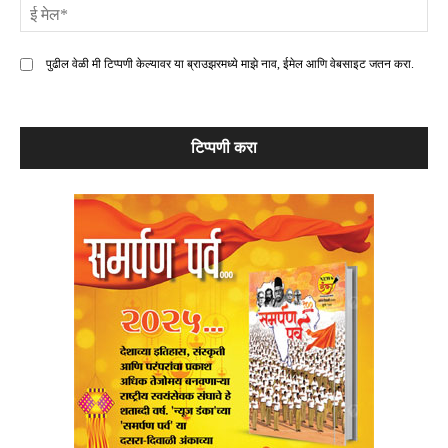
ई
मे
पुढील वेळी मी टिप्पणी केल्यावर या ब्राउझरमध्ये माझे नाव, ईमेल आणि वेबसाइट जतन करा.