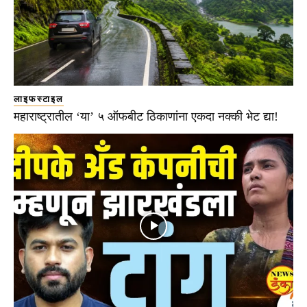
लाइफस्टाइल
महाराष्ट्रातील ‘या’ ५ ऑफबीट ठिकाणांना एकदा नक्की भेट द्या!