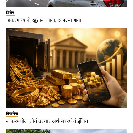
विशेष
चाकरमान्यांनो खुशाल जावा; आपल्या गावा
बिजनेस
लॉकरमधील सोनं ठरणार अर्थव्यवस्थेचं इंजिन