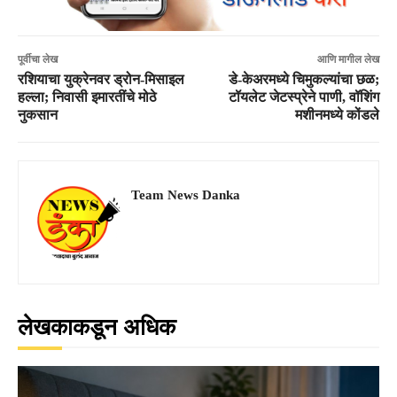
पूर्वीचा लेख
आणि मागील लेख
रशियाचा युक्रेनवर ड्रोन-मिसाइल
डे-केअरमध्ये चिमुकल्यांचा छळ;
हल्ला; निवासी इमारतींचे मोठे
टॉयलेट जेटस्प्रेने पाणी, वॉशिंग
नुकसान
मशीनमध्ये कोंडले
Team News Danka
लेखकाकडून अधिक