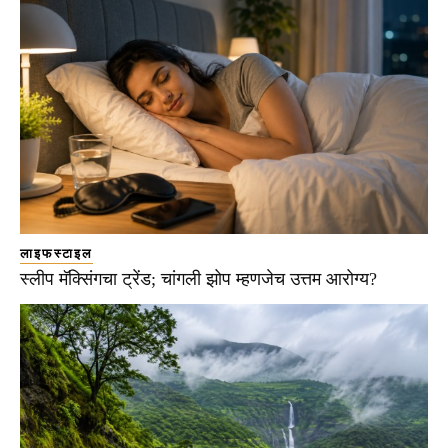
लाइफस्टाइल
स्लीप मॅक्सिंगचा ट्रेंड; चांगली झोप म्हणजेच उत्तम आरोग्य?