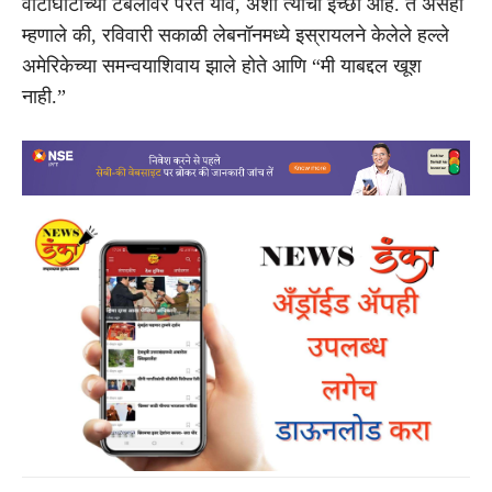
वाटाघाटीच्या टेबलावर परत यावे, अशी त्यांची इच्छा आहे. ते असेही
म्हणाले की, रविवारी सकाळी लेबनॉनमध्ये इस्रायलने केलेले हल्ले
अमेरिकेच्या समन्वयाशिवाय झाले होते आणि “मी याबद्दल खूश
नाही.”