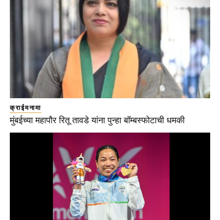
क्राईमनामा
मुंबईच्या महापौर रितू तावडे यांना पुन्हा बॉम्बस्फोटाची धमकी