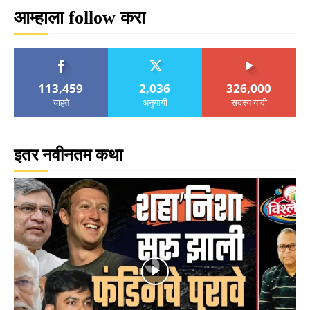
आम्हाला follow करा
113,459
2,036
326,000
चाहते
अनुयायी
सदस्य यादी
इतर नवीनतम कथा