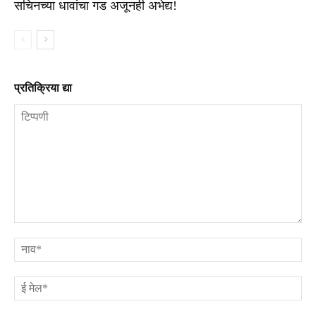
सचिनच्या धावांचा गड अजूनही अभेद्य!
प्रतिक्रिया द्या
टिप्पणी
ना
ई
मे