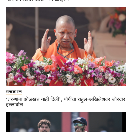
राजकारण
‘तरुणांना ओळखच नाही दिली’; योगींचा राहुल-अखिलेशवर जोरदार
हल्लाबोल