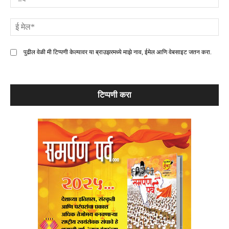
ई
मे
पुढील वेळी मी टिप्पणी केल्यावर या ब्राउझरमध्ये माझे नाव, ईमेल आणि वेबसाइट जतन करा.