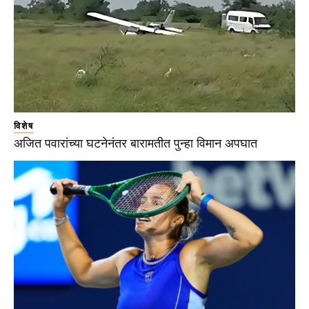
विशेष
अजित पवारांच्या घटनेनंतर बारामतीत पुन्हा विमान अपघात