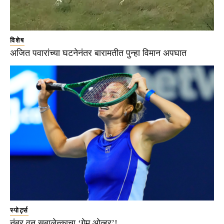
विशेष
अजित पवारांच्या घटनेनंतर बारामतीत पुन्हा विमान अपघात
स्पोर्ट्स
नंबर वन सबालेन्काचा ‘गेम ओव्हर’!