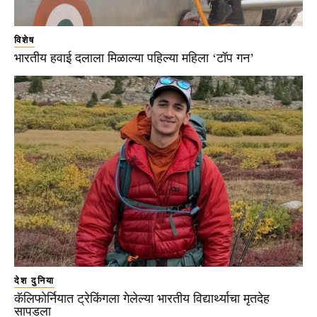
विशेष
भारतीय हवाई दलाला मिळाल्या पहिल्या महिला ‘टॉप गन’
देश दुनिया
कॅलिफोर्नियात ट्रेकिंगला गेलेल्या भारतीय विद्यार्थ्याचा मृतदेह
सापडला