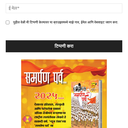
ई
मे
पुढील वेळी मी टिप्पणी केल्यावर या ब्राउझरमध्ये माझे नाव, ईमेल आणि वेबसाइट जतन करा.