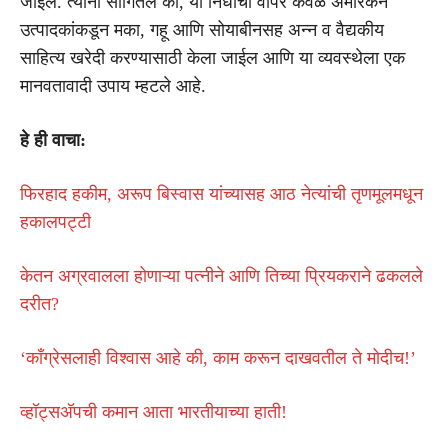
जाईल. त्यांनी सांगितले की, या निधीचा वापर केवळ अमेरिकन
उत्पादकांकडून मका, गहू आणि सोयाबीनसह अन्न व वैद्यकीय
साहित्य खरेदी करण्यासाठी केला जाईल आणि या व्यवस्थेला एक
मानवतावादी उपाय म्हटले आहे.
हे ही वाचा:
फिरहाद हकीम, अरूप बिस्वास यांच्यासह आठ नेत्यांची तृणमूलमधून
हकालपट्टी
केतन अग्रवालला होणाऱ्या पत्नीने आणि तिच्या प्रियकराने ढकलले
दरीत?
‘काँग्रेसलाही विश्वास आहे की, काम करून दाखवतील ते मोदीच!’
व्हॉट्सअ‍ॅपची कमान आता भारतीयाच्या हाती!