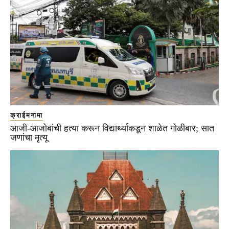
क्राईमनामा
आजी-आजोबांची हत्या करून विद्यार्थ्याकडून शाळेत गोळीबार; सात
जणांचा मृत्यू