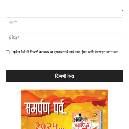
टिप्पणी
ना
ई
मे
पुढील वेळी मी टिप्पणी केल्यावर या ब्राउझरमध्ये माझे नाव, ईमेल आणि वेबसाइट जतन करा.