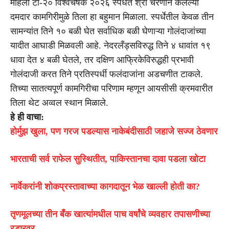
महिला टी-२० विश्वचषक २०२६ स्पर्धेत श्री चरणीने केलेल्या
दमदार कामगिरीमुळे तिला हा बहुमान मिळाला. स्पर्धेतील केवळ तीन
सामन्यांत तिने १० बळी घेत सर्वाधिक बळी घेणाऱ्या गोलंदाजांच्या
यादीत आघाडी मिळवली आहे. नेदरलँड्सविरुद्ध तिने ४ धावांत १९
धावा देत ४ बळी घेतले, तर दक्षिण आफ्रिकेविरुद्धही प्रभावी
गोलंदाजी करत तिने प्रतिस्पर्धी फलंदाजांना अडचणीत टाकले.
तिच्या सातत्यपूर्ण कामगिरीचा परिणाम म्हणून आयसीसी क्रमवारीत
तिला थेट अव्वल स्थान मिळाले.
हे ही वाचा:
होर्मुझ खुला, पण गरज पडल्यास नाकेबंदीसाठी जहाजे सज्ज ठेवणार
भारताची सर्व राफेल सुस्थितीत, पाकिस्तानचा दावा पडला खोटा
नार्वेकरांनी शोकप्रस्तावाच्या कागदातून भेळ खाल्ली होती का?
तृणमूलच्या तीन बँक खात्यांमधील पाच वर्षांचे व्यवहार तपासणीच्या
रडारवर