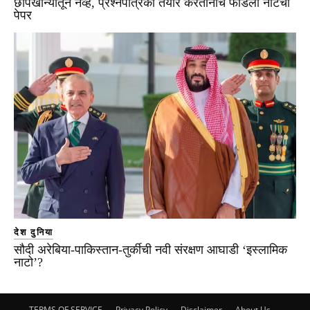
छापखान्यातून नव्हे, प्रश्नपत्रिका तयार करतानाच फोडला नीटचा
पेपर
देश दुनिया
सौदी अरेबिया-पाकिस्तान-तुर्कीची नवी संरक्षण आघाडी ‘इस्लामिक
नाटो’?
TERMS OF SERVICE
Privacy Policy
Disclaimer
About Us