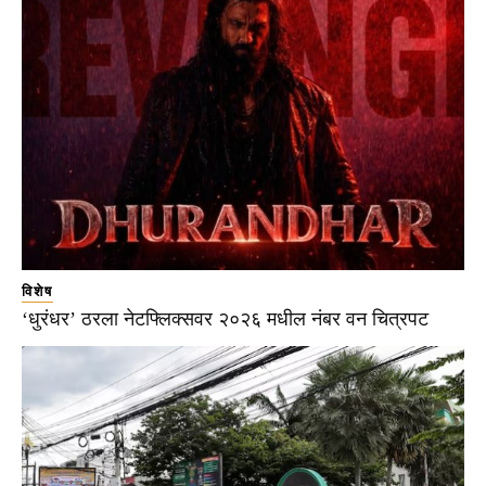
विशेष
‘धुरंधर’ ठरला नेटफ्लिक्सवर २०२६ मधील नंबर वन चित्रपट