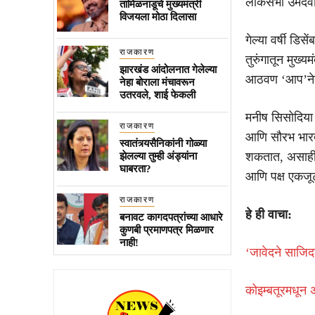
लोकसभा उमेदवारा
तामिळनाडूचे मुख्यमंत्री
विजयला मोठा दिलासा
गेल्या वर्षी डिस
राजकारण
तुरुंगातून मुख्
झारखंड आंदोलनात गेलेल्या
आठवण ‘आप’नेते
नेहा बोराला मंचावरून
उतरवले, शाई फेकली
मनीष सिसोदिया आ
राजकारण
आणि सौरभ भारद्
स्वातंत्र्यसैनिकांनी गोळ्या
शकतात, असाही अ
झेलल्या तुम्ही अंड्यांना
घाबरता?
आणि पक्ष एकजूट 
राजकारण
हे ही वाचा:
बनावट कागदपत्रांच्या आधारे
कुणबी प्रमाणपत्र मिळणार
नाही!
‘जावेदने साजि
कोइम्बतूरमधून अ