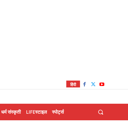
हिंदी
धर्म संस्कृती
LIFEस्टाइल
स्पोर्ट्स