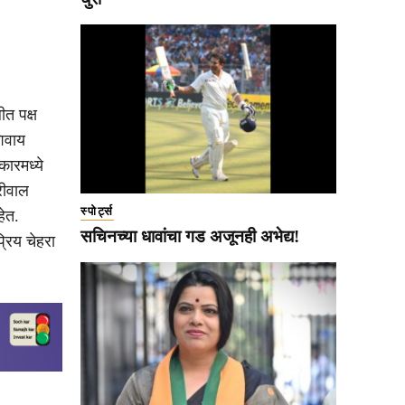
ीत पक्ष
िवाय
ारमध्ये
रीवाल
स्पोर्ट्स
हेत.
सचिनच्या धावांचा गड अजूनही अभेद्य!
्रिय चेहरा