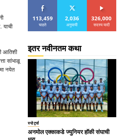
113,459
2,036
326,000
नी
चाहते
अनुयायी
सदस्य यादी
े. याची
इतर नवीनतम कथा
्री आतिशी
ता सांभाळू
मा नयेत
स्पोर्ट्स
अनमोल एक्काकडे ज्युनियर हॉकी संघाची
धुरा