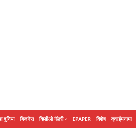
श दुनिया
बिजनेस
व्हिडीओ गॅलरी
EPAPER
विशेष
क्राईमनामा