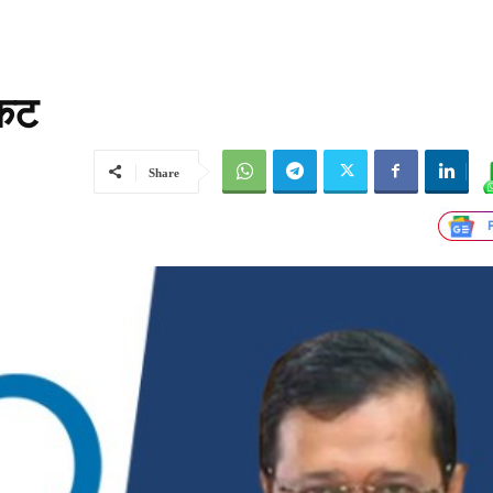
ंकट
Share