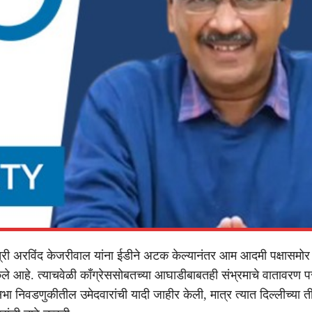
ंत्री अरविंद केजरीवाल यांना ईडीने अटक केल्यानंतर आम आदमी पक्षासमोर ने
ले आहे. त्याचवेळी काँग्रेससोबतच्या आघाडीबाबतही संभ्रमाचे वातावरण 
भा निवडणुकीतील उमेदवारांची यादी जाहीर केली, मात्र त्यात दिल्लीच्या त