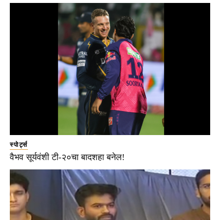
स्पोर्ट्स
वैभव सूर्यवंशी टी-२०चा बादशहा बनेल!