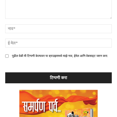
टिप्पणी
ना
ई
मे
पुढील वेळी मी टिप्पणी केल्यावर या ब्राउझरमध्ये माझे नाव, ईमेल आणि वेबसाइट जतन करा.