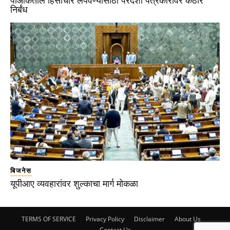
पीओकेतील हिंसाचार लपवण्यासाठी परदेशी पत्रकारांवर कठोर
निर्बंध
बिजनेस
यूपीआए व्यवहारांवर शुल्काचा मार्ग मोकळा
TERMS OF SERVICE
Privacy Policy
Disclaimer
About Us
Contact Us