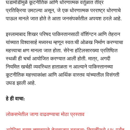
घडामोडीमुळे कूटनीतिक आणि धोरणात्मक वर्तुळात तीव्र
प्रतिक्रिया उमटल्या असून, जे एक धोरणात्मक परराष्ट्र धोरणाचे
पाऊल मानले जात होते ते आता जनसंपर्कातील अपयश ठरले आहे.
इस्लामाबाद शिखर परिषद पाकिस्तानसाठी वॉशिंग्टन आणि तेहरान
यांच्यात विश्वासार्ह मध्यस्थ म्हणून स्वतःची ओळख निर्माण करण्याचा
महत्त्वाचा क्षण मानला जात होता. सेरेना हॉटेलसारख्या प्रतिष्ठित
स्थळी ही चर्चा आयोजित करण्यात आली होती. मात्र, अगदी
नियमित खर्चही व्यवस्थित हाताळता न आल्याने पाकिस्तानच्या
कूटनीतिक महत्त्वाकांक्षा आणि आर्थिक वास्तव यांच्यातील विसंगती
उघड झाली आहे.
हे ही वाचा:
लोकसभेतील जागा वाढवण्याचा मोठा प्रस्ताव
अमेरिका-इराण तणावामुळे तेलबाजार ढवळला; किमतींमध्ये ६% पर्यंत