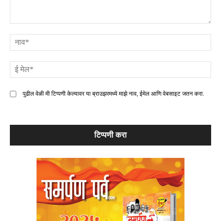
टिप्पणी
ना
ई
मे
पुढील वेळी मी टिप्पणी केल्यावर या ब्राउझरमध्ये माझे नाव, ईमेल आणि वेबसाइट जतन करा.