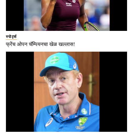
स्पोर्ट्स
फ्रेंच ओपन चॅम्पियनचा खेळ खल्लास!