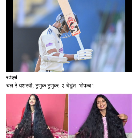
स्पोर्ट्स
चल रे यशस्वी, टुणुक टुणुक! २ चेंडूंत ‘भोपळा’!