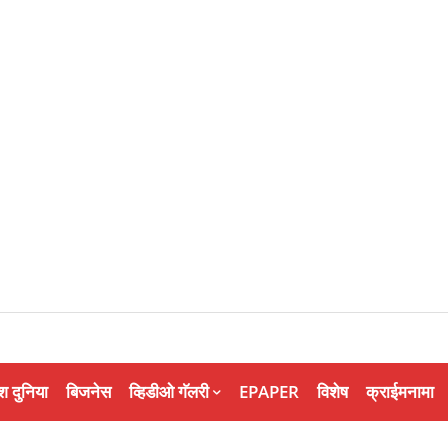
श दुनिया
बिजनेस
व्हिडीओ गॅलरी
EPAPER
विशेष
क्राईमनामा