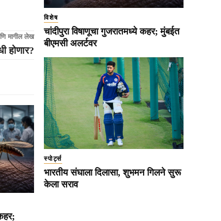
विशेष
चांदीपुरा विषाणूचा गुजरातमध्ये कहर; मुंबईत
णि मागील लेख
बीएमसी अलर्टवर
धी होणार?
स्पोर्ट्स
भारतीय संघाला दिलासा, शुभमन गिलने सुरू
केला सराव
 कहर;