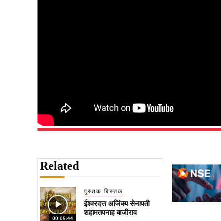
Related
पुस्तक बिस्तक
ईश्वरदत्त अजिंक्य सेनापती
शहामतपनाह बाजीराव
00:05:44