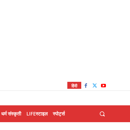
हिंदी
धर्म संस्कृती
LIFEस्टाइल
स्पोर्ट्स