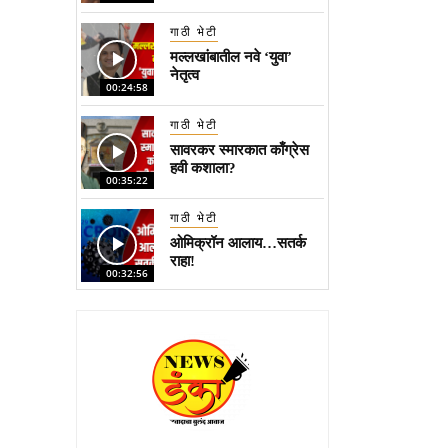
गाठी भेटी
मल्लखांबातील नवे ‘युवा’
नेतृत्व
00:24:58
गाठी भेटी
सावरकर स्मारकात काँग्रेस
हवी कशाला?
00:35:22
गाठी भेटी
ओमिक्रॉन आलाय…सतर्क
राहा!
00:32:56