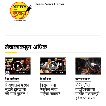
Team News Danka
लेखकाकडून अधिक
00:13:30
00:15:32
देश वर्तमान
विश्लेषण
क्राईमनामा
शिक्षणातले प्रश्न
विरोधकांना
बोरीवलीत
सुटले झुरळांना
ऐकवेल मोटा
वाढदिवसाच्या
नवे पाय फुटले !
भाईचा जवाब?
पार्टीत मध्यरात्री
हवेत फायरिंग