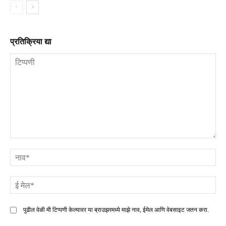
प्रतिक्रिया द्या
टिप्पणी
ना
ई
मे
पुढील वेळी मी टिप्पणी केल्यावर या ब्राउझरमध्ये माझे नाव, ईमेल आणि वेबसाइट जतन करा.