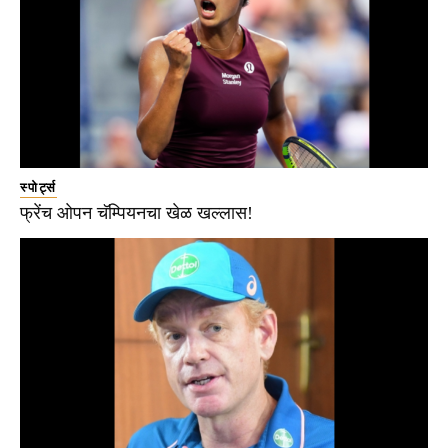
स्पोर्ट्स
फ्रेंच ओपन चॅम्पियनचा खेळ खल्लास!