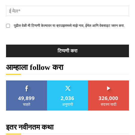
ई
मे
पुढील वेळी मी टिप्पणी केल्यावर या ब्राउझरमध्ये माझे नाव, ईमेल आणि वेबसाइट जतन करा.
आम्हाला follow करा
49,899
2,036
326,000
चाहते
अनुयायी
सदस्य यादी
इतर नवीनतम कथा