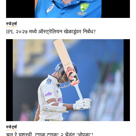
स्पोर्ट्स
IPL २०२७ मध्ये ऑस्ट्रेलियन खेळाडूंवर निर्बंध?
स्पोर्ट्स
चल रे यशस्वी, टुणुक टुणुक! २ चेंडूंत ‘भोपळा’!