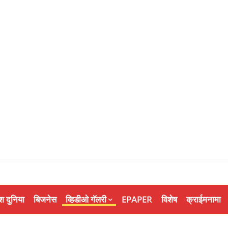
श दुनिया
बिजनेस
व्हिडीओ गॅलरी
EPAPER
विशेष
क्राईमनामा