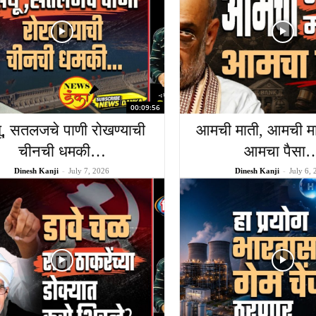
00:09:56
धू, सतलजचे पाणी रोखण्याची
आमची माती, आमची म
चीनची धमकी…
आमचा पैसा
Dinesh Kanji
-
July 7, 2026
Dinesh Kanji
-
July 6,