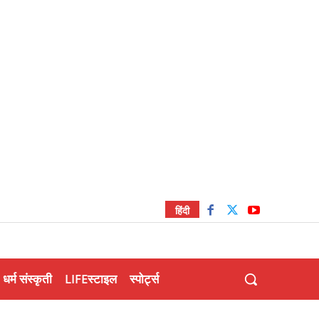
हिंदी
धर्म संस्कृती
LIFEस्टाइल
स्पोर्ट्स