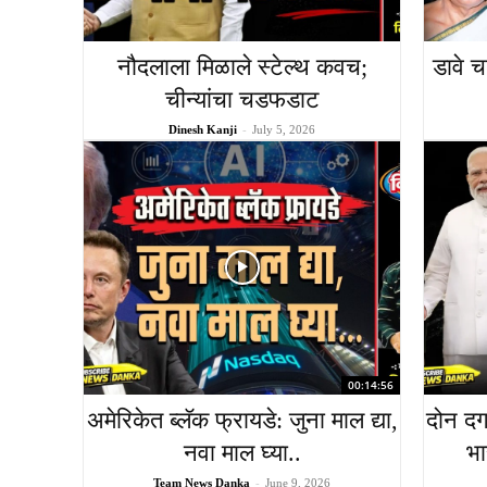
नौदलाला मिळाले स्टेल्थ कवच;
डावे च
चीन्यांचा चडफडाट
Dinesh Kanji
-
July 5, 2026
00:14:56
अमेरिकेत ब्लॅक फ्रायडे: जुना माल द्या,
दोन दग
नवा माल घ्या..
भा
Team News Danka
-
June 9, 2026