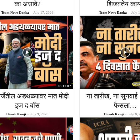
का असावे?
शिजवतेय का
Team News Danka
-
July 17, 2026
Team News Danka
-
July 
00:13:07
्जेतील अडथळ्यावर मात मोदी
ना तारीख, ना सुनवाई
इज द बॉस
फैसला…
Dinesh Kanji
-
July 9, 2026
Dinesh Kanji
-
July 8,