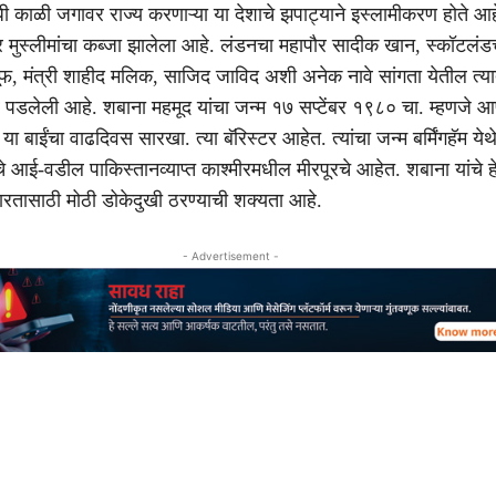
 काळी जगावर राज्य करणाऱ्या या देशाचे झपाट्याने इस्लामीकरण होते आ
वर मुस्लीमांचा कब्जा झालेला आहे. लंडनचा महापौर सादीक खान, स्कॉटलंड
सूफ, मंत्री शाहीद मलिक, साजिद जाविद अशी अनेक नावे सांगता येतील त्य
र पडलेली आहे. शबाना महमूद यांचा जन्म १७ सप्टेंबर १९८० चा. म्हणजे आ
ा बाईंचा वाढदिवस सारखा. त्या बॅरिस्टर आहेत. त्यांचा जन्म बर्मिंगहॅम येथ
चे आई-वडील पाकिस्तानव्याप्त काश्मीरमधील मीरपूरचे आहेत. शबाना यांचे ह
रतासाठी मोठी डोकेदुखी ठरण्याची शक्यता आहे.
- Advertisement -