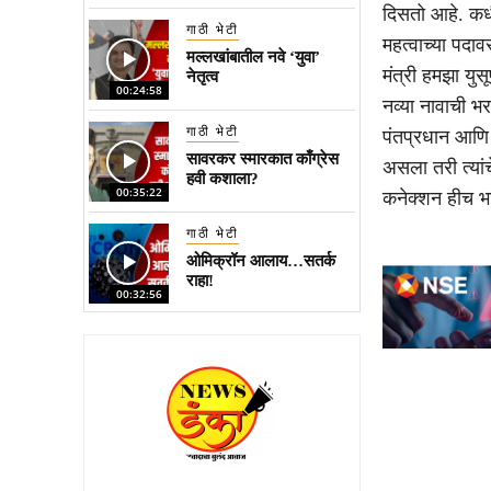
दिसतो आहे. कधी
गाठी भेटी
महत्वाच्या पदा
मल्लखांबातील नवे ‘युवा’
मंत्री हमझा यु
नेतृत्व
00:24:58
नव्या नावाची भ
गाठी भेटी
पंतप्रधान आणि य
सावरकर स्मारकात काँग्रेस
असला तरी त्यां
हवी कशाला?
00:35:22
कनेक्शन हीच भा
गाठी भेटी
ओमिक्रॉन आलाय…सतर्क
राहा!
00:32:56