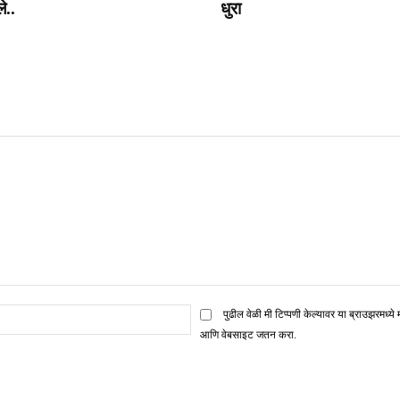
े..
धुरा
ई
पुढील वेळी मी टिप्पणी केल्यावर या ब्राउझरमध्ये 
मेल*
आणि वेबसाइट जतन करा.