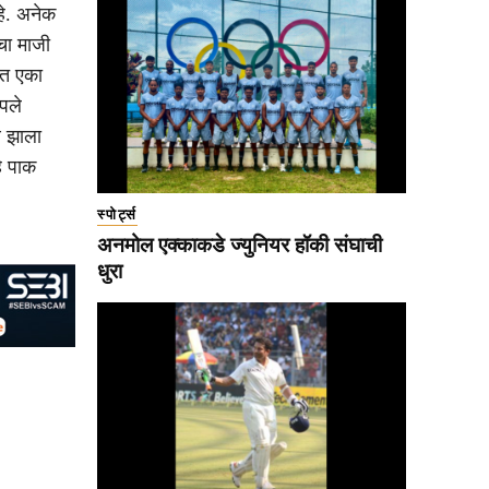
हे. अनेक
चा माजी
ात एका
पले
े झाला
े पाक
स्पोर्ट्स
अनमोल एक्काकडे ज्युनियर हॉकी संघाची
धुरा