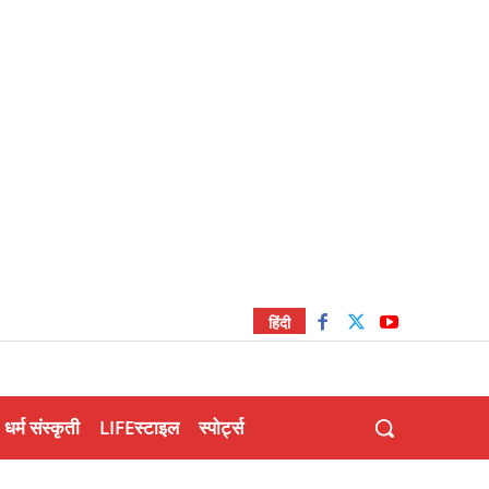
हिंदी
धर्म संस्कृती
LIFEस्टाइल
स्पोर्ट्स