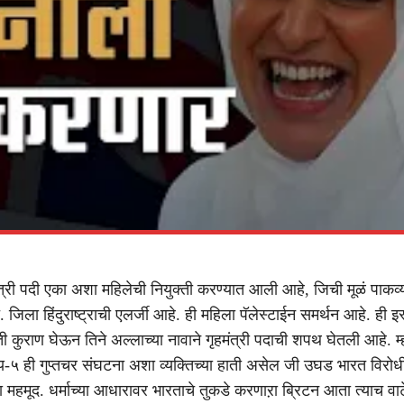
ंत्री पदी एका अशा महिलेची नियुक्ती करण्यात आली आहे, जिची मूळं पाकव्य
 जिला हिंदुराष्ट्राची एलर्जी आहे. ही महिला पॅलेस्टाईन समर्थन आहे. ही इ
ी कुराण घेऊन तिने अल्लाच्या नावाने गृहमंत्री पदाची शपथ घेतली आहे. म्
५ ही गुप्तचर संघटना अशा व्यक्तिच्या हाती असेल जी उघड भारत विरोधी
 महमूद. धर्माच्या आधारावर भारताचे तुकडे करणाऱा ब्रिटन आता त्याच वाट