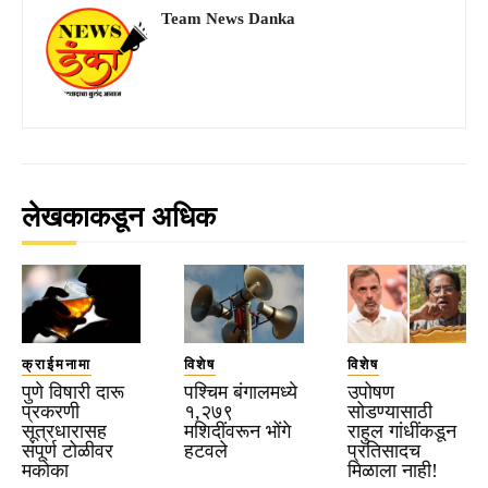
Team News Danka
लेखकाकडून अधिक
क्राईमनामा
विशेष
विशेष
पुणे विषारी दारू
पश्चिम बंगालमध्ये
उपोषण
प्रकरणी
१,२७९
सोडण्यासाठी
सूत्रधारासह
मशिदींवरून भोंगे
राहुल गांधींकडून
संपूर्ण टोळीवर
हटवले
प्रतिसादच
मकोका
मिळाला नाही!