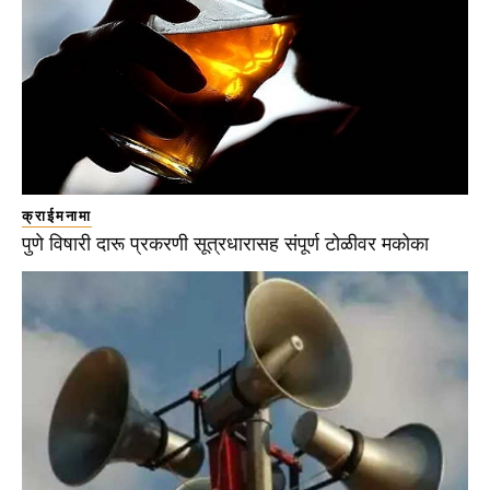
क्राईमनामा
पुणे विषारी दारू प्रकरणी सूत्रधारासह संपूर्ण टोळीवर मकोका