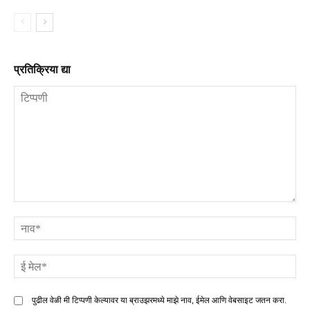
प्रतिक्रिया द्या
टिप्पणी
ना
ई
मे
पुढील वेळी मी टिप्पणी केल्यावर या ब्राउझरमध्ये माझे नाव, ईमेल आणि वेबसाइट जतन करा.