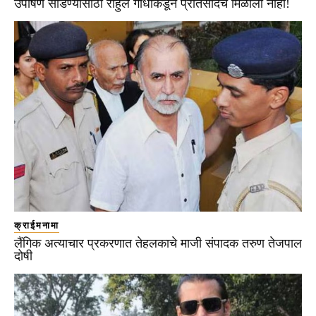
उपोषण सोडण्यासाठी राहुल गांधींकडून प्रतिसादच मिळाला नाही!
क्राईमनामा
लैंगिक अत्याचार प्रकरणात तेहलकाचे माजी संपादक तरुण तेजपाल
दोषी