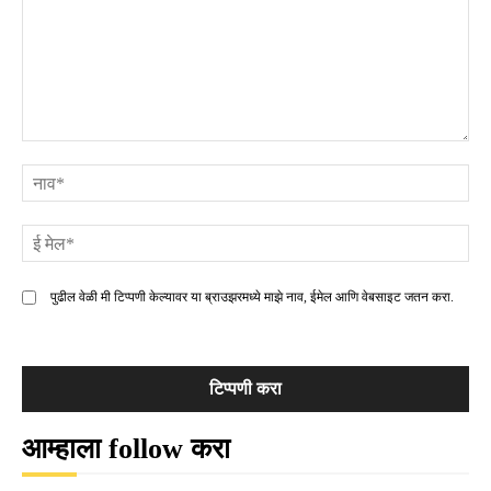
टिप्पणी
ना
ई
मे
पुढील वेळी मी टिप्पणी केल्यावर या ब्राउझरमध्ये माझे नाव, ईमेल आणि वेबसाइट जतन करा.
आम्हाला follow करा