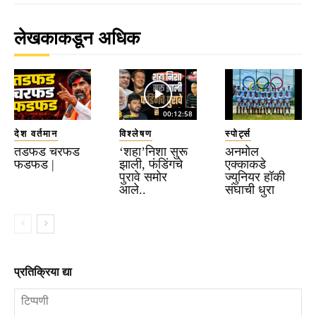
लेखकाकडून अधिक
00:12:58
देश वर्तमान
विश्लेषण
स्पोर्ट्स
तडफड चरफड
‘शहा’निशा सुरू
अनमोल
फडफड |
झाली, फंडिंगचे
एक्काकडे
पुरावे समोर
ज्युनियर हॉकी
आले..
संघाची धुरा
प्रतिक्रिया द्या