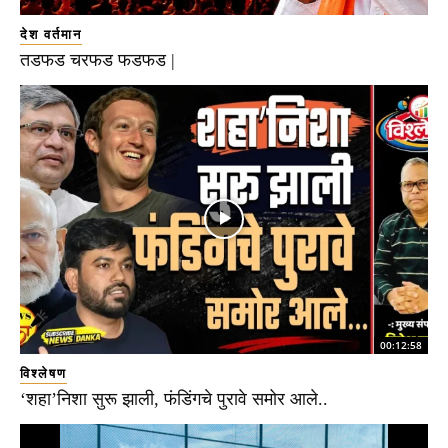
देश वर्तमान
तडफड चरफड फडफड |
00:12:58
विश्लेषण
‘शहा’निशा सुरू झाली, फंडिंगचे पुरावे समोर आले..