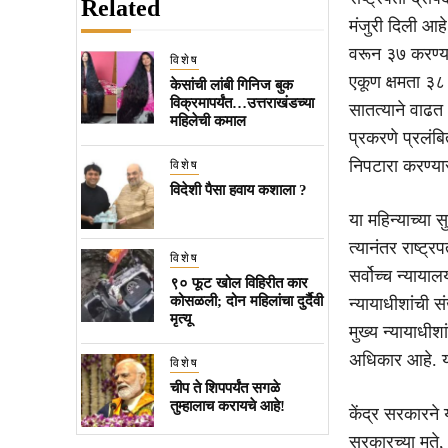
Related
मंजुरी दिली आहे
वरून ३७ करण्या
विशेष
एकूण क्षमता ३८ 
केसांची लांबी गिनिज बुक
विक्रमापर्यंत…उत्तराखंडच्या
सातत्याने वाढत
महिलेची कमाल
प्रकरणे प्रलंब
निपटारा करण्या
विशेष
विदेशी पैसा हवाय कशाला ?
या महिन्याच्या स
त्यानंतर राष्ट्
विशेष
सर्वोच्च न्याया
९० फूट खोल विहिरीत कार
कोसळली; दोन महिलांचा दुर्दैवी
न्यायाधीशांची 
मृत्यू
मुख्य न्यायाधीश
अधिकार आहे. य
विशेष
चीप ते शिपपर्यंत सगळे
तुम्हालाच करायचे आहे!
केंद्र सरकारने य
सरकारच्या मते,