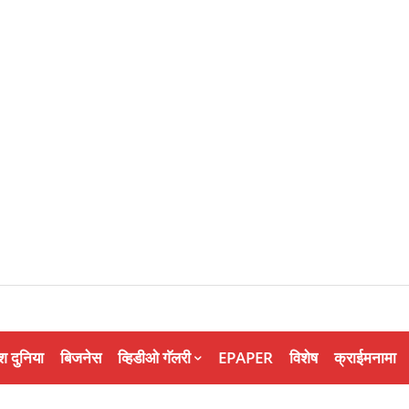
श दुनिया
बिजनेस
व्हिडीओ गॅलरी
EPAPER
विशेष
क्राईमनामा