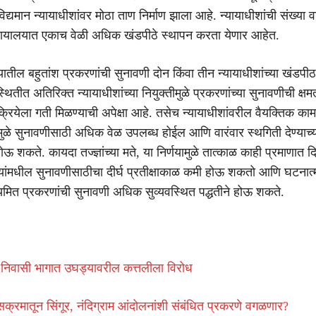
विद्यमान न्यायाधीशांवर मोठा ताण निर्माण झाला आहे. न्यायाधीशांची संख्या व
्यायालयात एकाच वेळी अधिक खंडपीठे स्थापन करता येणार आहेत.
यातील बहुतांश प्रकरणांची सुनावणी दोन किंवा तीन न्यायाधीशांच्या खंडपीठांद
थितीत अतिरिक्त न्यायाधीशांच्या नियुक्तीमुळे प्रकरणांच्या सुनावणीची क्षम
क्रियेला गती मिळण्याची अपेक्षा आहे. तसेच न्यायाधीशांवरील वैयक्तिक का
मुळे सुनावणीसाठी अधिक वेळ उपलब्ध होईल आणि वारंवार स्थगिती देण्याच्य
ोऊ शकते. कायदा तज्ज्ञांच्या मते, या निर्णयामुळे तात्काळ काही प्रमाणात द
यांमधील सुनावणीसाठीचा दीर्घ प्रतीक्षाकाळ कमी होऊ शकतो आणि घटनात
मित प्रकरणांची सुनावणी अधिक सुव्यवस्थित पद्धतीने होऊ शकते.
 निवासी भागात उघड्यावरील कत्तलीला विरोध
सक्रमातून सिंगूर, नंदिग्राम आंदोलनांशी संबंधित प्रकरणे वगळणार?