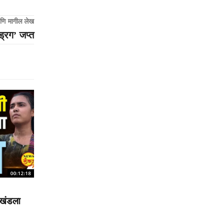
णि मागील लेख
ड्रग’ जप्त
00:12:18
रखंडला