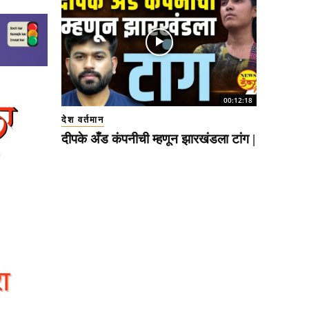
00:12:18
देश वर्तमान
दीपके अँड कंपनीची म्हणून झारखंडला टांग |