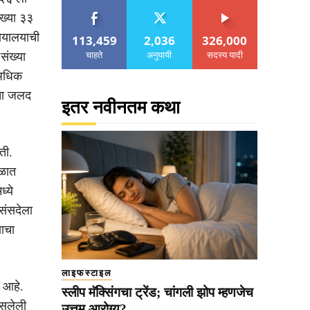
ंख्या ३३
यायालयाची
113,459
2,036
326,000
चाहते
अनुयायी
सदस्य यादी
संख्या
 अधिक
ंचा जलद
इतर नवीनतम कथा
ती.
ाळात
ध्ये
संसदेला
याचा
लाइफस्टाइल
े आहे.
स्लीप मॅक्सिंगचा ट्रेंड; चांगली झोप म्हणजेच
असलेली
उत्तम आरोग्य?