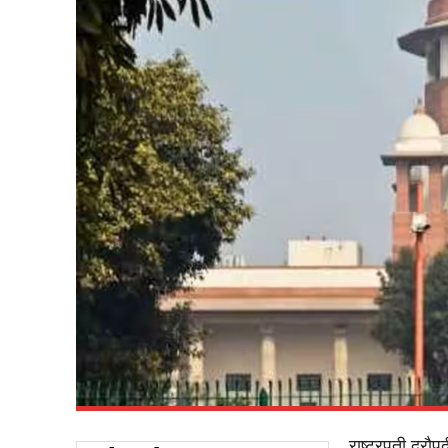
राष्ट्रपती द्रौप