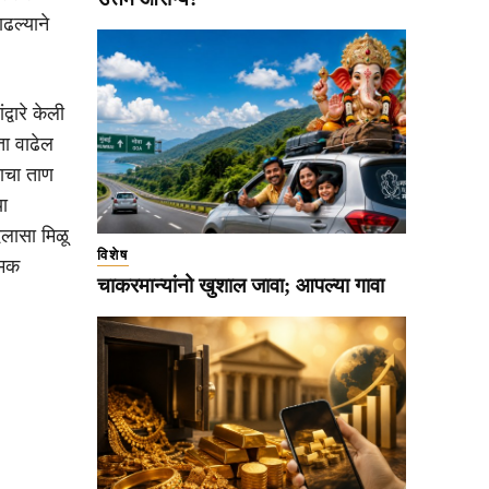
ाढल्याने
्वारे केली
ता वाढेल
माचा ताण
ा
िलासा मिळू
विशेष
्मक
चाकरमान्यांनो खुशाल जावा; आपल्या गावा