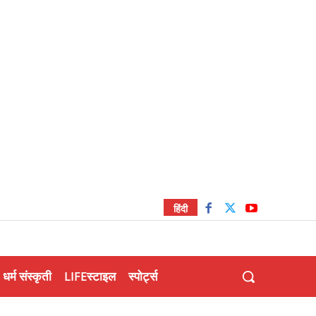
हिंदी
धर्म संस्कृती
LIFEस्टाइल
स्पोर्ट्स