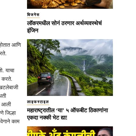
बिजनेस
लॉकरमधील सोनं ठरणार अर्थव्यवस्थेचं
इंजिन
 होतात आणि
रते.
ो. याचा
ा करते.
 खटलेबाजी
िती
लाइफस्टाइल
ात आली
महाराष्ट्रातील ‘या’ ५ ऑफबीट ठिकाणांना
े जिल्हा
एकदा नक्की भेट द्या!
 वेगाने काम