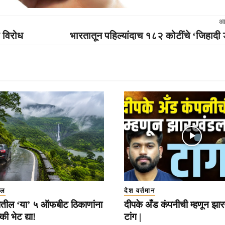
आ
 विरोध
भारतातून पहिल्यांदाच १८२ कोटींचे ‘जिहादी 
इल
देश वर्तमान
्रातील ‘या’ ५ ऑफबीट ठिकाणांना
दीपके अँड कंपनीची म्हणून झा
ी भेट द्या!
टांग |