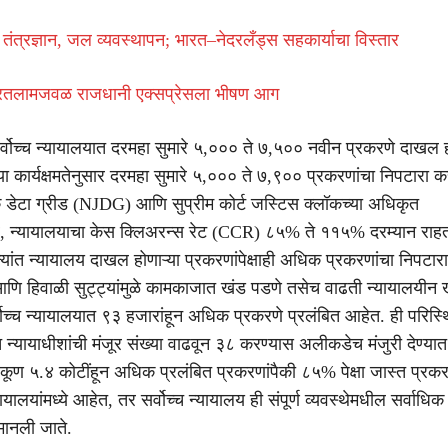
ण, तंत्रज्ञान, जल व्यवस्थापन; भारत–नेदरलँड्स सहकार्याचा विस्तार
या रतलामजवळ राजधानी एक्सप्रेसला भीषण आग
सर्वोच्च न्यायालयात दरमहा सुमारे ५,००० ते ७,५०० नवीन प्रकरणे दाखल
ा कार्यक्षमतेनुसार दरमहा सुमारे ५,००० ते ७,९०० प्रकरणांचा निपटारा क
यिक डेटा ग्रीड (NJDG) आणि सुप्रीम कोर्ट जस्टिस क्लॉकच्या अधिकृत
, न्यायालयाचा केस क्लिअरन्स रेट (CCR) ८५% ते ११५% दरम्यान राहत
यांत न्यायालय दाखल होणाऱ्या प्रकरणांपेक्षाही अधिक प्रकरणांचा निपटार
आणि हिवाळी सुट्ट्यांमुळे कामकाजात खंड पडणे तसेच वाढती न्यायालयीन
्वोच्च न्यायालयात ९३ हजारांहून अधिक प्रकरणे प्रलंबित आहेत. ही परिस्थ
 न्यायाधीशांची मंजूर संख्या वाढवून ३८ करण्यास अलीकडेच मंजुरी देण्य
कूण ५.४ कोटींहून अधिक प्रलंबित प्रकरणांपैकी ८५% पेक्षा जास्त प्रकरण
यालयांमध्ये आहेत, तर सर्वोच्च न्यायालय ही संपूर्ण व्यवस्थेमधील सर्वाधिक
मानली जाते.