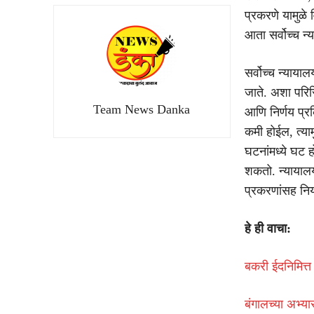
प्रकरणे यामुळे 
आता सर्वोच्च न
सर्वोच्च न्यायाल
जाते. अशा परिस्
Team News Danka
आणि निर्णय प्र
कमी होईल, त्या
घटनांमध्ये घट ह
शकतो. न्यायाल
प्रकरणांसह निय
हे ही वाचा:
बकरी ईदनिमित्त
बंगालच्या अभ्या