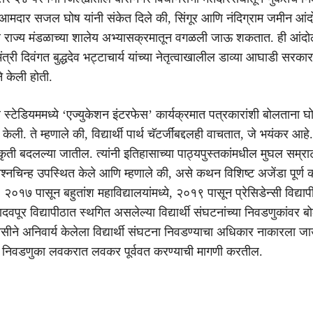
मदार सजल घोष यांनी संकेत दिले की, सिंगूर आणि नंदिग्राम जमीन आंद
े राज्य मंडळाच्या शालेय अभ्यासक्रमातून वगळली जाऊ शकतात. ही आंदो
ंत्री दिवंगत बुद्धदेव भट्टाचार्य यांच्या नेतृत्वाखालील डाव्या आघाडी सरका
ने केली होती.
स्टेडियममध्ये ‘एज्युकेशन इंटरफेस’ कार्यक्रमात पत्रकारांशी बोलताना घो
े केली. ते म्हणाले की, विद्यार्थी पार्थ चॅटर्जींबद्दलही वाचतात, जे भयंकर आहे.
ती बदलल्या जातील. त्यांनी इतिहासाच्या पाठ्यपुस्तकांमधील मुघल सम्राटा
रश्नचिन्ह उपस्थित केले आणि म्हणाले की, असे कथन विशिष्ट अजेंडा पूर्ण 
े. २०१७ पासून बहुतांश महाविद्यालयांमध्ये, २०१९ पासून प्रेसिडेन्सी विद्य
पूर विद्यापीठात स्थगित असलेल्या विद्यार्थी संघटनांच्या निवडणुकांवर 
जीसीने अनिवार्य केलेला विद्यार्थी संघटना निवडण्याचा अधिकार नाकारला
ा निवडणुका लवकरात लवकर पूर्ववत करण्याची मागणी करतील.