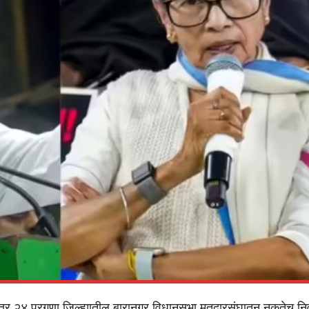
त्तर २४ परगणा जिल्ह्यातील बारानगर विधानसभा मतदारसंघातून नुकतेच नि