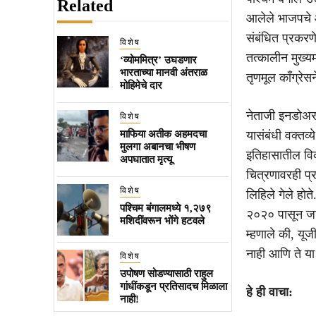
Related
आलेले भाजपचे आ
संबंधित प्रकरण
विशेष
तत्कालीन मुख्यम
‘व्योममित्र’ उघडणार
भारताच्या मानवी अंतराळ
तृणमूल काँग्रेस
मोहिमेचे दार
नेताजी इनडोअर 
विशेष
माफिया अतीक अहमदचा
यासंबंधी वक्तव्य
मुलगा अबानचा भीषण
इतिहासातील विकृ
अपघातात मृत्यू
चित्रणावरही प्
विशेष
लिहिले गेले होत
पश्चिम बंगालमध्ये १,२७९
२०२० पासून जादव
मशिदींवरून भोंगे हटवले
म्हणाले की, यू
नाही आणि ते य
विशेष
उपोषण सोडण्यासाठी राहुल
गांधींकडून प्रतिसादच मिळाला
हे ही वाचा:
नाही!