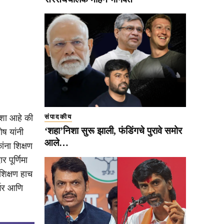
 आशा आहे की
संपादकीय
‘शहा’निशा सुरू झाली, फंडिंगचे पुरावे समोर
ोष यांनी
आले…
ंना शिक्षण
 पूर्णिमा
 शिक्षण हाच
र्भर आणि