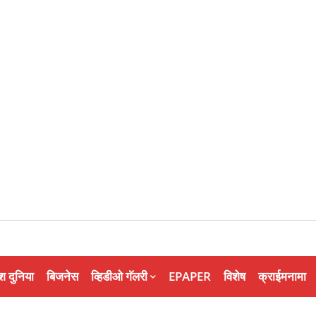
श दुनिया
बिजनेस
व्हिडीओ गॅलरी
EPAPER
विशेष
क्राईमनामा