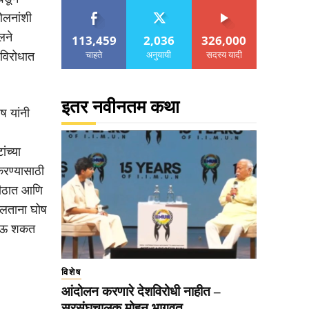
ोलनांशी
लने
113,459
2,036
326,000
चाहते
अनुयायी
सदस्य यादी
रविरोधात
इतर नवीनतम कथा
ष यांनी
ंच्या
करण्यासाठी
ापीठात आणि
बोलताना घोष
 जाऊ शकत
विशेष
आंदोलन करणारे देशविरोधी नाहीत –
सरसंघचालक मोहन भागवत