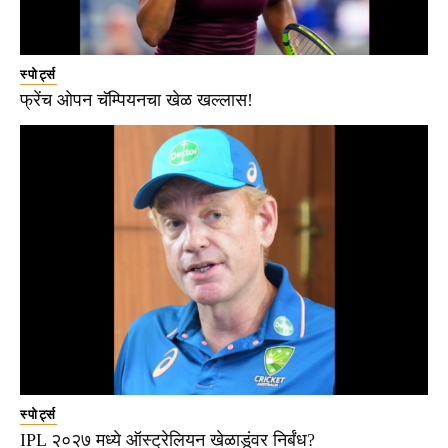
स्पोर्ट्स
फ्रेंच ओपन चॅम्पियनचा खेळ खल्लास!
स्पोर्ट्स
IPL २०२७ मध्ये ऑस्ट्रेलियन खेळाडूंवर निर्बंध?