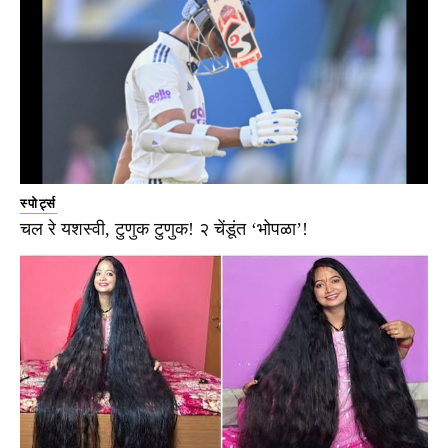
स्पोर्ट्स
चल रे यशस्वी, टुणुक टुणुक! २ चेंडूंत ‘भोपळा’!