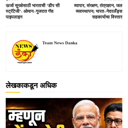
ऊर्जा सुरक्षेसाठी भारताची ‘डीप सी
व्यापार, संरक्षण, तंत्रज्ञान, जल
स्ट्रॅटेजी’- ओमान–गुजरात गॅस
व्यवस्थापन; भारत–नेदरलँड्स
पाइपलाइन
सहकार्याचा विस्तार
Team News Danka
लेखकाकडून अधिक