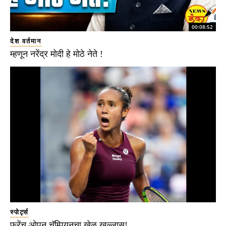
00:08:52
देश वर्तमान
म्हणून नरेंद्र मोदी हे मोठे नेते !
स्पोर्ट्स
फ्रेंच ओपन चॅम्पियनचा खेळ खल्लास!