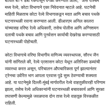
बाधित बी-१ डबा रेकपासून वेगळा करण्यात आला,” असे पश्चिम
मध्य रेल्वे, कोटा विभागाने एका निवेदनात म्हटले आहे. घटनेची
माहिती मिळताच कोटा रेल्वे विभागाकडून मदत आणि बचाव पथके
घटनास्थळी रवाना करण्यात आली. डीआरएम अनिल कालरा
यांच्यासह वरिष्ठ रेल्वे अधिकारी, तसेच पोलीस आणि अग्निशमन
दलाची पथके बचाव आणि पुनर्वसन कार्याची देखरेख करण्यासाठी
घटनास्थळी पोहोचली.
कोटा विभागाचे वरिष्ठ विभागीय वाणिज्य व्यवस्थापक, सौरभ जैन
यांनी सांगितले की, रेल्वे प्रशासन कोटा येथून अतिरिक्त डब्यांची
व्यवस्था करत असून, परिचालन औपचारिकता पूर्ण झाल्यानंतर
ट्रेनचा उर्वरित भाग आपला प्रवास पुढे सुरू ठेवण्याची शक्यता
आहे. या घटनेमुळे दिल्ली-मुंबई मार्गावरील रेल्वे वाहतुकीवरही परिणाम
झाला, तसेच रेल्वे अधिकाऱ्यांनी घटनास्थळी बचावकार्य आणि सुरक्षा
तपासणी केल्यामुळे जवळपास दोन तास रेल्वे वाहतूक विस्कळीत
राहिली.