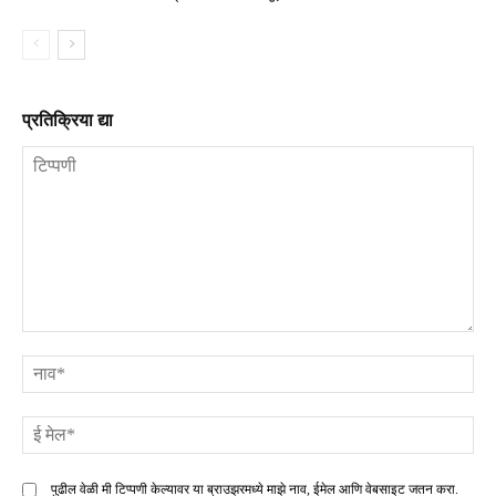
प्रतिक्रिया द्या
टिप्पणी
ना
ई
मे
पुढील वेळी मी टिप्पणी केल्यावर या ब्राउझरमध्ये माझे नाव, ईमेल आणि वेबसाइट जतन करा.