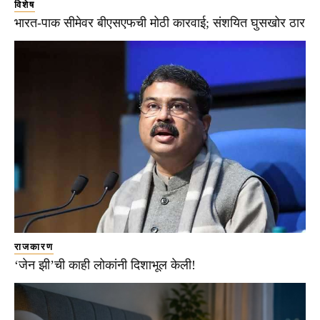
विशेष
भारत-पाक सीमेवर बीएसएफची मोठी कारवाई; संशयित घुसखोर ठार
राजकारण
‘जेन झी’ची काही लोकांनी दिशाभूल केली!