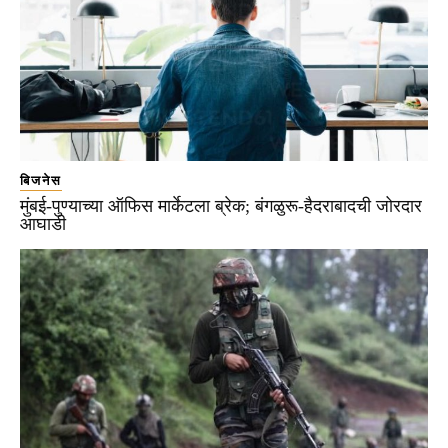
बिजनेस
मुंबई-पुण्याच्या ऑफिस मार्केटला ब्रेक; बंगळुरू-हैदराबादची जोरदार
आघाडी