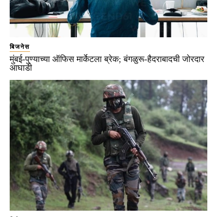
बिजनेस
मुंबई-पुण्याच्या ऑफिस मार्केटला ब्रेक; बंगळुरू-हैदराबादची जोरदार
आघाडी