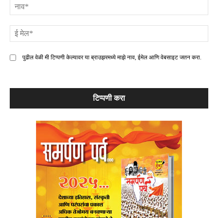
ना
ई
मे
पुढील वेळी मी टिप्पणी केल्यावर या ब्राउझरमध्ये माझे नाव, ईमेल आणि वेबसाइट जतन करा.