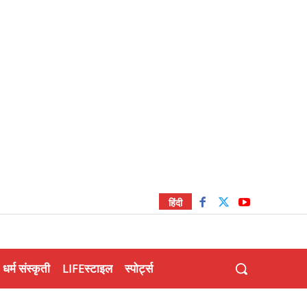
हिंदी
धर्म संस्कृती
LIFEस्टाइल
स्पोर्ट्स