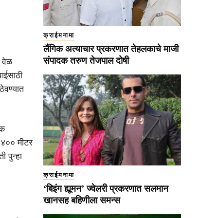
क्राईमनामा
लैंगिक अत्याचार प्रकरणात तेहलकाचे माजी
संपादक तरुण तेजपाल दोषी
 वेळ
रवाईसाठी
ठेवण्यात
ेक
रे ४०० मीटर
 पुन्हा
क्राईमनामा
‘बिइंग ह्यूमन’ ज्वेलरी प्रकरणात सलमान
खानसह बहिणीला समन्स