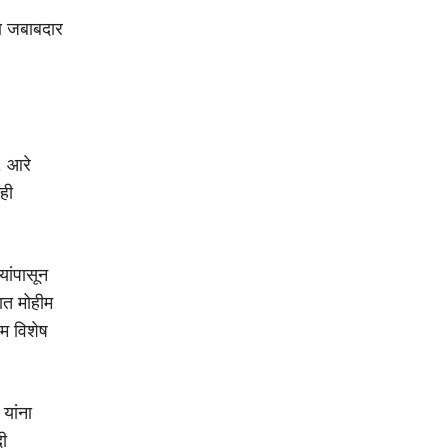
णि जबाबदार
. आरे
ही
यांपासून
ात मोहीम
ीम विशेष
यांना
ी