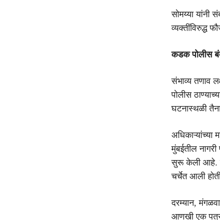
सोमय्या यांनी स
व्यक्तींविरुद्ध
कडक पोलीस बं
संभाव्य तणाव ल
पोलीस ठाण्याच्य
घटनास्थळी तैन
अधिकाऱ्यांच्या 
मुंबईतील नागरी
सुरू केली आहे. 
चर्चेत आली होत
दरम्यान, मंगळव
आणखी एक पत्र 