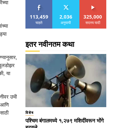
ीच्या
113,459
2,036
325,000
चाहते
अनुयायी
सदस्य यादी
ंच्या
ड्या
इतर नवीनतम कथा
ण्यानुसार,
 बुलडोझर
की, या
िनीवर उभी
े आणि
ासाठी
विशेष
पश्चिम बंगालमध्ये १,२७९ मशिदींवरून भोंगे
हटवले