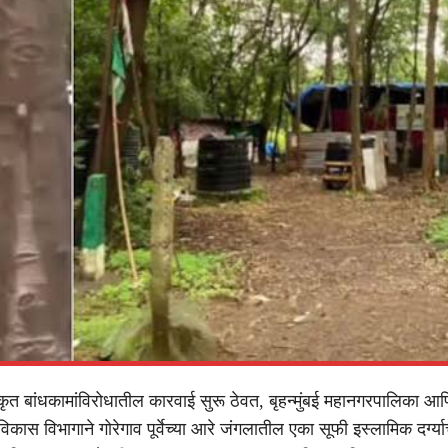
ृत बांधकामांविरोधातील कारवाई सुरू ठेवत, बृहन्मुंबई महानगरपालिका आण
विकास विभागाने गोरेगाव पूर्वेच्या आरे जंगलातील एका सूफी इस्लामिक दर्ग्य