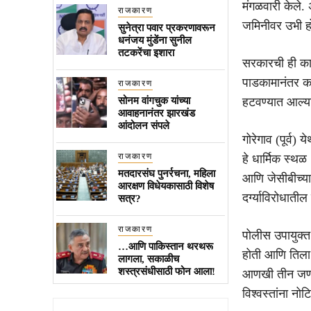
मंगळवारी केले. 
राजकारण
जमिनीवर उभी हो
सुनेत्रा पवार प्रकरणावरून
धनंजय मुंडेंना सुनील
तटकरेंचा इशारा
सरकारची ही कार
पाडकामानंतर कर
राजकारण
सोनम वांगचुक यांच्या
हटवण्यात आल्या 
आवाहनानंतर झारखंड
आंदोलन संपले
गोरेगाव (पूर्व) 
राजकारण
हे धार्मिक स्थ
मतदारसंघ पुनर्रचना, महिला
आणि जेसीबीच्या
आरक्षण विधेयकासाठी विशेष
दर्ग्याविरोधात
सत्र?
राजकारण
पोलीस उपायुक्त
…आणि पाकिस्तान थरथरू
होती आणि तिला
लागला, सकाळीच
शस्त्रसंधीसाठी फोन आला!
आणखी तीन जणांन
विश्वस्तांना नोट