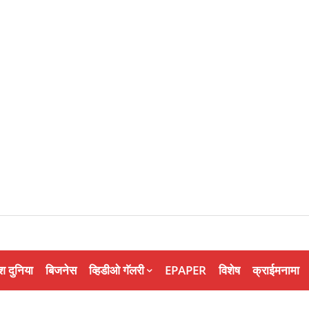
श दुनिया
बिजनेस
व्हिडीओ गॅलरी
EPAPER
विशेष
क्राईमनामा