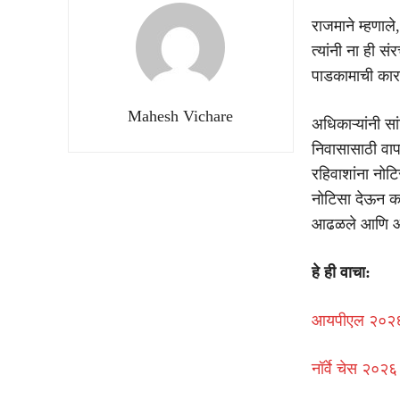
राजमाने म्हणाले
त्यांनी ना ही स
पाडकामाची का
Mahesh Vichare
अधिकाऱ्यांनी स
निवासासाठी वाप
रहिवाशांना नोटि
नोटिसा देऊन का
आढळले आणि आम्ह
हे ही वाचा:
आयपीएल २०२६ ग
नॉर्वे चेस २०२६