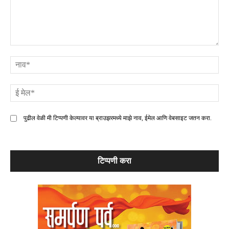
टिप्पणी
ना
ई
मे
पुढील वेळी मी टिप्पणी केल्यावर या ब्राउझरमध्ये माझे नाव, ईमेल आणि वेबसाइट जतन करा.