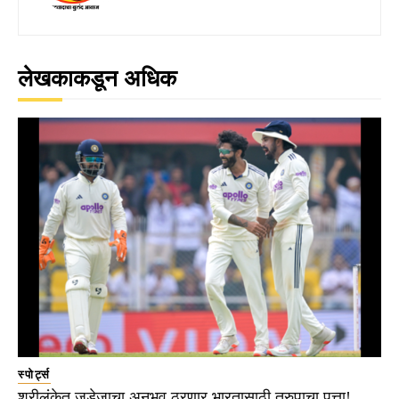
लेखकाकडून अधिक
स्पोर्ट्स
श्रीलंकेत जडेजाचा अनुभव ठरणार भारतासाठी तुरुपाचा पत्ता!