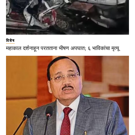
विशेष
महाकाल दर्शनाहून परतताना भीषण अपघात; ६ भाविकांचा मृत्यू