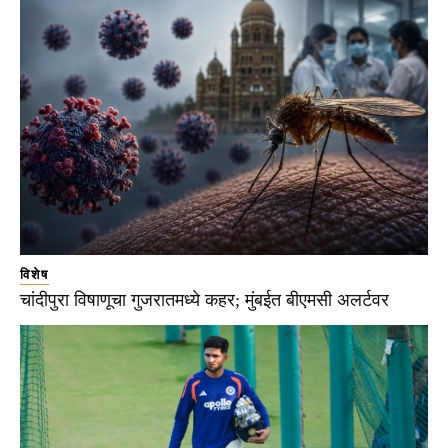
विशेष
चांदीपुरा विषाणूचा गुजरातमध्ये कहर; मुंबईत बीएमसी अलर्टवर