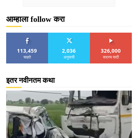
आम्हाला follow करा
113,459
2,036
326,000
चाहते
अनुयायी
सदस्य यादी
इतर नवीनतम कथा