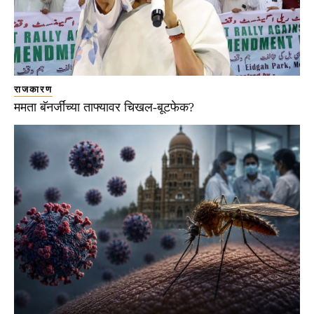
राजकारण
ममता बॅनर्जींच्या ताफ्यावर चिखल-बूटफेक?