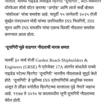
जातील. यामध्ये गाइडेड मिसाइल फ्रिगेट ‘दूनागिरी’, अँटी-सबमरीन
वॉरफेअर शॅलो वॉटर क्राफ्ट ‘अग्रेह’ आणि लार्ज सर्व्हे व्हेसल
‘संशोधक’ यांचा समावेश आहे. यापूर्वी १५ जानेवारी २०२५ रोजी
मुंबईत पंतप्रधान मोदी यांच्या उपस्थितीत INS निलगिरी, INS
सुरत आणि INS वाघशीर यांचा एकाच दिवशी नौदलात समावेश
करण्यात आला होता.
‘दूनागिरी’मुळे वाढणार नौदलाची मारक क्षमता
यावर्षी ३० मार्च रोजी Garden Reach Shipbuilders &
Engineers (GRSE) ने प्रोजेक्ट 17A अंतर्गत बांधलेले पाचवे
गाइडेड स्टेल्थ फ्रिगेट ‘दूनागिरी’ भारतीय नौदलाकडे सुपूर्द केले
होते. ‘दूनागिरी’ हे पूर्वीच्या INS द्रोणागिरीचे आधुनिक स्वरूप
असून ते लींडर वर्गातील फ्रिगेटच्या वारशाला पुढे नेणारे जहाज
आहे. १९७७ ते २०१० या कालावधीत जुनी दूनागिरी नौदलाच्या
सेवेत होती.