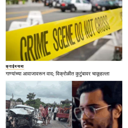
क्राईमनामा
गाण्यांच्या आवाजावरून वाद; विक्रोळीत कुटुंबावर चाकूहल्ला