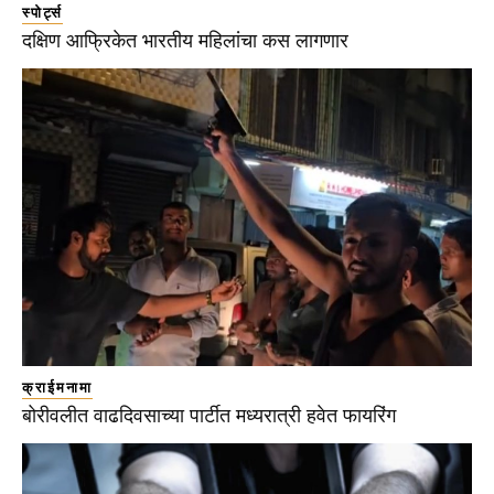
स्पोर्ट्स
दक्षिण आफ्रिकेत भारतीय महिलांचा कस लागणार
क्राईमनामा
बोरीवलीत वाढदिवसाच्या पार्टीत मध्यरात्री हवेत फायरिंग