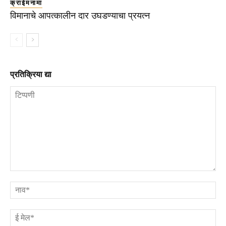
क्राईमनामा
विमानाचे आपत्कालीन दार उघडण्याचा प्रयत्न
प्रतिक्रिया द्या
टिप्पणी
ना
ई
मे