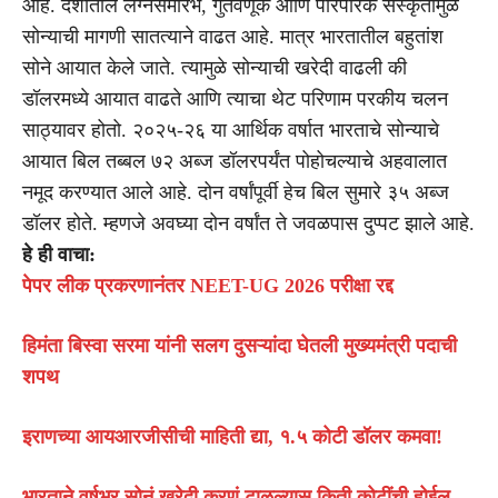
आहे. देशातील लग्नसमारंभ, गुंतवणूक आणि पारंपरिक संस्कृतीमुळे
सोन्याची मागणी सातत्याने वाढत आहे. मात्र भारतातील बहुतांश
सोने आयात केले जाते. त्यामुळे सोन्याची खरेदी वाढली की
डॉलरमध्ये आयात वाढते आणि त्याचा थेट परिणाम परकीय चलन
साठ्यावर होतो. २०२५-२६ या आर्थिक वर्षात भारताचे सोन्याचे
आयात बिल तब्बल ७२ अब्ज डॉलरपर्यंत पोहोचल्याचे अहवालात
नमूद करण्यात आले आहे. दोन वर्षांपूर्वी हेच बिल सुमारे ३५ अब्ज
डॉलर होते. म्हणजे अवघ्या दोन वर्षांत ते जवळपास दुप्पट झाले आहे.
हे ही वाचा:
पेपर लीक प्रकरणानंतर NEET-UG 2026 परीक्षा रद्द
हिमंता बिस्वा सरमा यांनी सलग दुसऱ्यांदा घेतली मुख्यमंत्री पदाची
शपथ
इराणच्या आयआरजीसीची माहिती द्या, १.५ कोटी डॉलर कमवा!
भारताने वर्षभर सोनं खरेदी करणं टाळल्यास किती कोटींची होईल