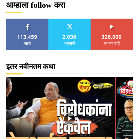
आम्हाला follow करा
113,459
2,036
326,000
चाहते
अनुयायी
सदस्य यादी
इतर नवीनतम कथा