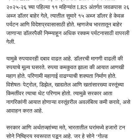
२०२५-२६ च्या पहिल्या ११ महिन्यांत LRS अंतर्गत जवळपास २६
अब्ज डॉलर बाहेर गेले, त्यातील सुमारे १५ अब्ज डॉलर हे केवळ
पर्यटन आणि विदेशप्रवासासाठी होते. म्हणजेच भारतातून बाहेर
जाणाऱ्या डॉलरपैकी निम्म्याहून अधिक रक्कम पर्यटनासाठी वापरली
गेली.
यामुळे रुपयावरही दबाव वाढत आहे. डॉलरची मागणी वाढली की
रुपयाचे मूल्य घसरते. रुपया कमकुवत झाला की आयात आणखी
महाग होते. परिणामी महागाई वाढण्याची शक्यता निर्माण होते.
विशेषतः पेट्रोल, डिझेल, खाद्यतेल आणि खतांसारख्या वस्तूंच्या
किमतींवर त्याचा थेट परिणाम होतो. त्यामुळे सरकार आता
नागरिकांनी आयात होणाऱ्या वस्तूंवरील अवलंबित्व कमी करावे, असे
आवाहन करत आहे.
सरकार आणि अर्थतज्ज्ञांच्या मते, भारतातील घरांमध्ये हजारो टन
सोने निष्क्रिय स्वरूपात पडून आहे. जर हे सोने ‘गोल्ड