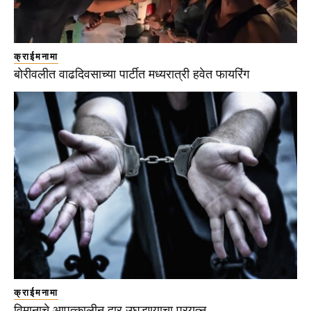
क्राईमनामा
बोरीवलीत वाढदिवसाच्या पार्टीत मध्यरात्री हवेत फायरिंग
क्राईमनामा
विमानाचे आपत्कालीन दार उघडण्याचा प्रयत्न