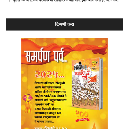
पुढील वेळी मी टिप्पणी केल्यावर या ब्राउझरमध्ये माझे नाव, ईमेल आणि वेबसाइट जतन करा.