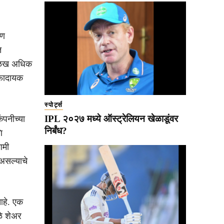
ूण
त
 ओळख अधिक
नफादायक
स्पोर्ट्स
IPL २०२७ मध्ये ऑस्ट्रेलियन खेळाडूंवर
ंपनीच्या
निर्बंध?
ि
ामी
असल्याचे
आहे. एक
े शेअर