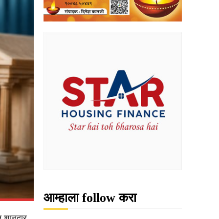
आम्हाला follow करा
त शानदार