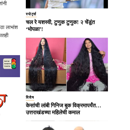
ांनी
स्पोर्ट्स
चल रे यशस्वी, टुणुक टुणुक! २ चेंडूंत
ोठा लाभांश
‘भोपळा’!
ळातही
विशेष
केसांची लांबी गिनिज बुक विक्रमापर्यंत…
उत्तराखंडच्या महिलेची कमाल