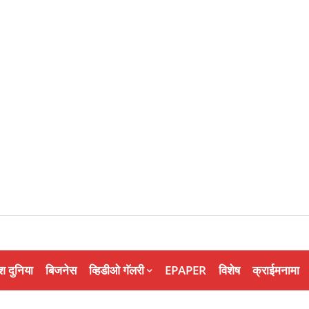
श दुनिया
बिजनेस
व्हिडीओ गॅलरी
EPAPER
विशेष
क्राईमनामा