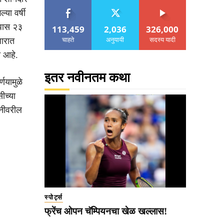
या वर्षी
ळपास २३
113,459
2,036
326,000
चाहते
अनुयायी
सदस्य यादी
जारात
त आहे.
इतर नवीनतम कथा
णयामुळे
ीच्या
पनीवरील
स्पोर्ट्स
फ्रेंच ओपन चॅम्पियनचा खेळ खल्लास!