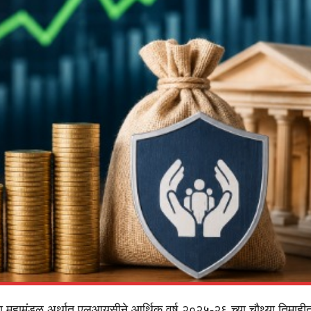
मा महामंडळ अर्थात एलआयसीने आर्थिक वर्ष २०२५-२६ च्या चौथ्या तिमाही