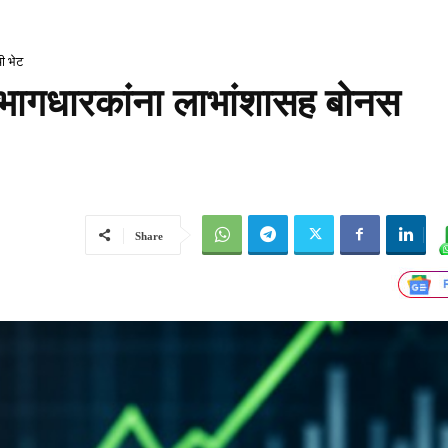
ी भेट
ागधारकांना लाभांशासह बोनस
Share