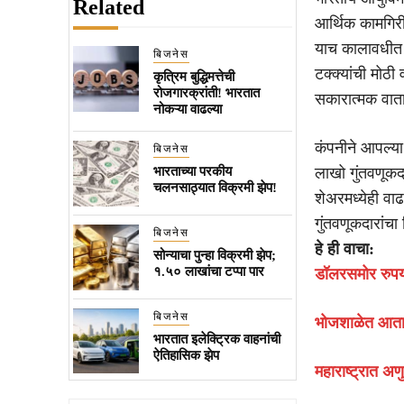
Related
आर्थिक कामगिरी
याच कालावधीत 
बिजनेस
टक्क्यांची मोठ
कृत्रिम बुद्धिमत्तेची
रोजगारक्रांती! भारतात
सकारात्मक वाता
नोकऱ्या वाढल्या
कंपनीने आपल्या
बिजनेस
भारताच्या परकीय
लाखो गुंतवणूकद
चलनसाठ्यात विक्रमी झेप!
शेअरमध्येही वा
गुंतवणूकदारांच
बिजनेस
हे ही वाचा:
सोन्याचा पुन्हा विक्रमी झेप;
१.५० लाखांचा टप्पा पार
डॉलरसमोर रुपय
बिजनेस
भोजशाळेत आता 
भारतात इलेक्ट्रिक वाहनांची
ऐतिहासिक झेप
महाराष्ट्रात अण