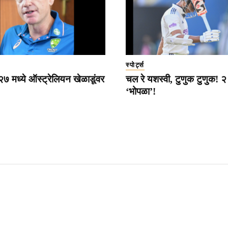
स्पोर्ट्स
 मध्ये ऑस्ट्रेलियन खेळाडूंवर
चल रे यशस्वी, टुणुक टुणुक! २ च
‘भोपळा’!