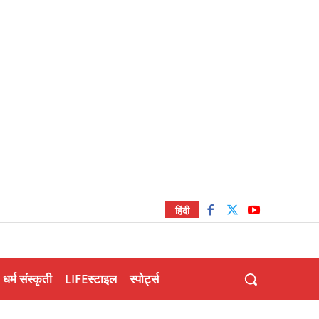
हिंदी
धर्म संस्कृती
LIFEस्टाइल
स्पोर्ट्स