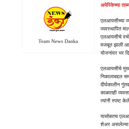
अमेरिकेच्या ता
एलआयसीच्या व्य
व्यवस्थापित मा
एलआयसीचे वर्च
Team News Danka
मजबूत झाली आह
योजनांवर भर दि
एलआयसीचे मुख्य
निकालाबद्दल सम
दीर्घकालीन गुंत
काळातही व्यवसा
त्यांनी स्पष्ट केल
यासोबतच एलआयस
शेअर असलेल्या