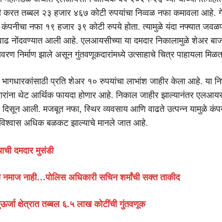
 करत तब्बल २३ हजार ४६७ कोटी रुपयांचा निव्वळ नफा कमावला आहे. गेल्
कंपनीचा नफा १९ हजार ३९ कोटी रुपये होता. त्यामुळे यंदा नफ्यात जव
ी वाढ नोंदवण्यात आली आहे. एलआयसीच्या या दमदार निकालामुळे शेअर बा
वरण निर्माण झाले असून गुंतवणूकदारांमध्ये उत्साहाचे चित्र पाहायला मिळ
 भागधारकांसाठी प्रति शेअर १० रुपयांचा लाभांश जाहीर केला आहे. या निर्
ारांना थेट आर्थिक फायदा होणार आहे. निकाल जाहीर झाल्यानंतर एलआयस
ढ दिसून आली. मजबूत नफा, स्थिर व्यवसाय आणि वाढते उत्पन्न यामुळे कं
ा विश्वास अधिक बळकट झाल्याचे मानले जात आहे.
ाची दमदार मुसंडी
नमाज नाही…पोलिस अधिकारी सचिन शर्मांची सक्त ताकीद
ुऊर्जा क्षेत्रात तब्बल ६.५ लाख कोटींची गुंतवणूक