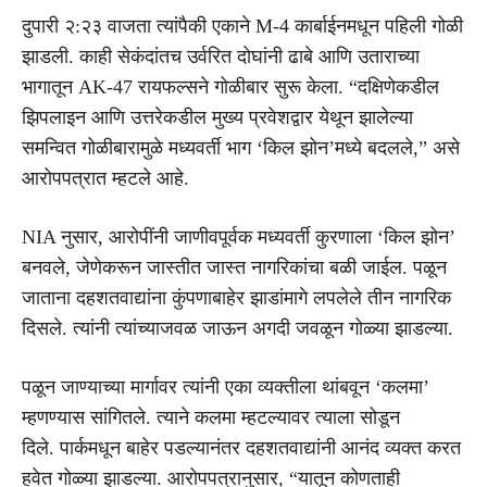
दुपारी २:२३ वाजता त्यांपैकी एकाने M-4 कार्बाईनमधून पहिली गोळी
झाडली. काही सेकंदांतच उर्वरित दोघांनी ढाबे आणि उताराच्या
भागातून AK-47 रायफल्सने गोळीबार सुरू केला. “दक्षिणेकडील
झिपलाइन आणि उत्तरेकडील मुख्य प्रवेशद्वार येथून झालेल्या
समन्वित गोळीबारामुळे मध्यवर्ती भाग ‘किल झोन’मध्ये बदलले,” असे
आरोपपत्रात म्हटले आहे.
NIA नुसार, आरोपींनी जाणीवपूर्वक मध्यवर्ती कुरणाला ‘किल झोन’
बनवले, जेणेकरून जास्तीत जास्त नागरिकांचा बळी जाईल. पळून
जाताना दहशतवाद्यांना कुंपणाबाहेर झाडांमागे लपलेले तीन नागरिक
दिसले. त्यांनी त्यांच्याजवळ जाऊन अगदी जवळून गोळ्या झाडल्या.
पळून जाण्याच्या मार्गावर त्यांनी एका व्यक्तीला थांबवून ‘कलमा’
म्हणण्यास सांगितले. त्याने कलमा म्हटल्यावर त्याला सोडून
दिले. पार्कमधून बाहेर पडल्यानंतर दहशतवाद्यांनी आनंद व्यक्त करत
हवेत गोळ्या झाडल्या. आरोपपत्रानुसार, “यातून कोणताही