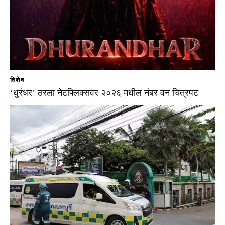
विशेष
‘धुरंधर’ ठरला नेटफ्लिक्सवर २०२६ मधील नंबर वन चित्रपट