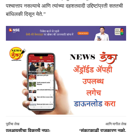
पश्चात्ताप नसल्याचे आणि त्यांच्या दहशतवादी उद्दिष्टांप्रती सततची
बांधिलकी दिसून येते.”
पूर्वीचा लेख
आणि मागील लेख
एलआयसीचा विक्रमी नफा;
‘संकटकाळी राजकारण नको,