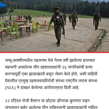
जम्मू-काश्मीरमधील पहलगाम येथे गेल्या वर्षी झालेल्या हल्ल्यात
सहभागी असलेल्या तीन दहशतवाद्यांनी २६ नागरिकांची हत्या
करण्यापूर्वी एका झाडाखाली बसून जेवण केले होते, अशी माहिती
देशातील प्रमुख दहशतवादविरोधी संस्था राष्ट्रीय तपास संस्था
(NIA) ने दाखल केलेल्या आरोपपत्रात दिली आहे.
२२ एप्रिल रोजी बैसरन या छोट्या डोंगराळ कुरणात पाइन
जंगलातून बाहेर आलेल्या तीन पाकिस्तानी दहशतवाद्यांनी गर्दीवर