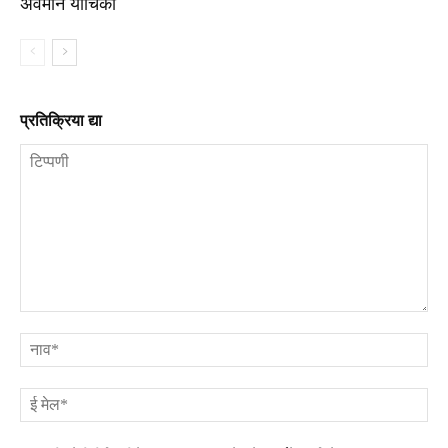
अवमान याचिका
प्रतिक्रिया द्या
टिप्पणी
ना
ई
मे