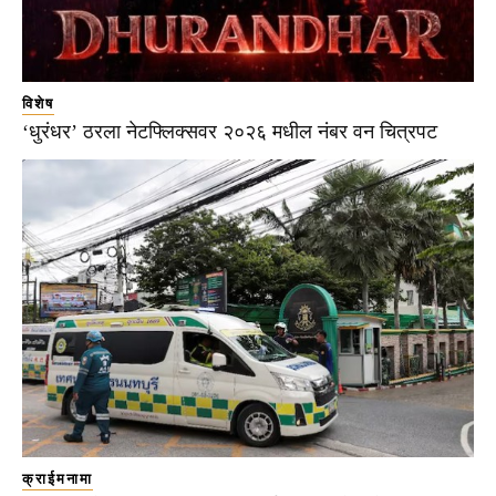
विशेष
‘धुरंधर’ ठरला नेटफ्लिक्सवर २०२६ मधील नंबर वन चित्रपट
क्राईमनामा