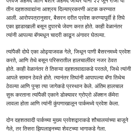
परवेज अहमद आणि बशीर अहमद जोथर यांना २२ जून रोजी या
तीन दहशतवाद्यांना आश्रय दिल्याप्रकरणी अटक करण्यात
आली. आरोपपत्रानुसार, बैसरन दरीत प्रवेश करण्यापूर्वी हे तिघे
एका झाडाखाली बसून दुपारचे जेवण करत होते. काही वेळानंतर
त्यांनी आपल्या बॅगमधून चादरी काढून अंगावर घेतल्या.
त्यांपैकी दोघे एका ओढ्याजवळ गेले, जिथून पाणी बैसरनमध्ये प्रवेश
करते, आणि तेथे बसून परिसरातील हालचालींवर नजर ठेवत
होते. काही वेळानंतर ते तिसऱ्या दहशतवाद्याकडे परतले, जिथे त्यांनी
आपले सामान ठेवले होते. त्यानंतर तिघांनी आपापल्या बॅगा तिथेच
ठेवल्या आणि पुन्हा त्या जागेकडे प्रस्थान केले. अंतिम हालचाल
सुरू करताना त्यांपैकी एकाने डोक्यावर ग्रोप्रो अ‍ॅक्शन कॅमेरा
लावला होता आणि त्यांनी कुंपणाखालून पार्कमध्ये प्रवेश केला.
दोन दहशतवादी पार्कच्या मुख्य प्रवेशद्वाराकडे शौचालयांच्या बाजूने
गेले, तर तिसरा झिपलाइनच्या शेवटच्या भागाकडे गेला.