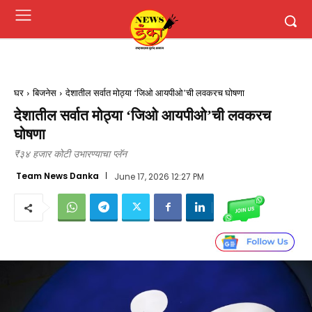
घर
बिजनेस
देशातील सर्वात मोठ्या ‘जिओ आयपीओ’ची लवकरच घोषणा
देशातील सर्वात मोठ्या ‘जिओ आयपीओ’ची लवकरच
घोषणा
₹३४ हजार कोटी उभारण्याचा प्लॅन
Team News Danka
June 17, 2026 12:27 PM