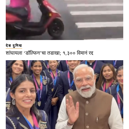
देश दुनिया
शांघायला ‘डॉल्फिन’चा तडाखा; १,३०० विमानं रद्द