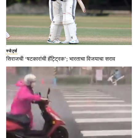
स्पोर्ट्स
सिराजची ‘षटकारांची हॅट्ट्रिक’; भारताचा विजयाचा सराव