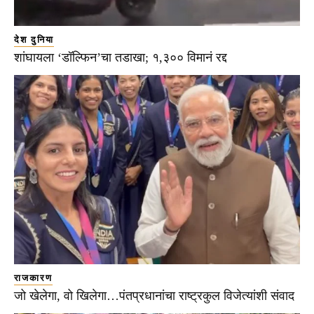
देश दुनिया
शांघायला ‘डॉल्फिन’चा तडाखा; १,३०० विमानं रद्द
राजकारण
जो खेलेगा, वो खिलेगा…पंतप्रधानांचा राष्ट्रकुल विजेत्यांशी संवाद