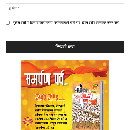
ई
मे
पुढील वेळी मी टिप्पणी केल्यावर या ब्राउझरमध्ये माझे नाव, ईमेल आणि वेबसाइट जतन करा.