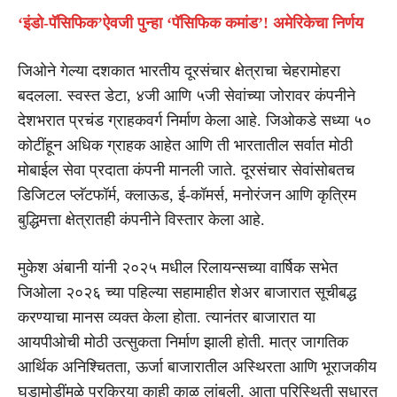
‘इंडो-पॅसिफिक’ऐवजी पुन्हा ‘पॅसिफिक कमांड’! अमेरिकेचा निर्णय
जिओने गेल्या दशकात भारतीय दूरसंचार क्षेत्राचा चेहरामोहरा
बदलला. स्वस्त डेटा, ४जी आणि ५जी सेवांच्या जोरावर कंपनीने
देशभरात प्रचंड ग्राहकवर्ग निर्माण केला आहे. जिओकडे सध्या ५०
कोटींहून अधिक ग्राहक आहेत आणि ती भारतातील सर्वात मोठी
मोबाईल सेवा प्रदाता कंपनी मानली जाते. दूरसंचार सेवांसोबतच
डिजिटल प्लॅटफॉर्म, क्लाऊड, ई-कॉमर्स, मनोरंजन आणि कृत्रिम
बुद्धिमत्ता क्षेत्रातही कंपनीने विस्तार केला आहे.
मुकेश अंबानी यांनी २०२५ मधील रिलायन्सच्या वार्षिक सभेत
जिओला २०२६ च्या पहिल्या सहामाहीत शेअर बाजारात सूचीबद्ध
करण्याचा मानस व्यक्त केला होता. त्यानंतर बाजारात या
आयपीओची मोठी उत्सुकता निर्माण झाली होती. मात्र जागतिक
आर्थिक अनिश्चितता, ऊर्जा बाजारातील अस्थिरता आणि भूराजकीय
घडामोडींमुळे प्रक्रिया काही काळ लांबली. आता परिस्थिती सुधारत