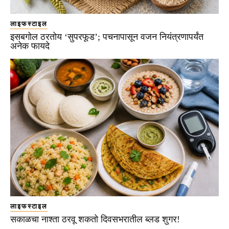
लाइफस्टाइल
इसबगोल ठरतोय ‘सुपरफूड’; पचनापासून वजन नियंत्रणापर्यंत
अनेक फायदे
लाइफस्टाइल
सकाळचा नाश्ता ठरवू शकतो दिवसभरातील ब्लड शुगर!