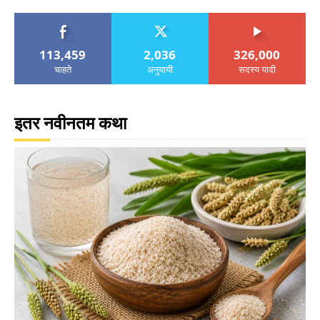
113,459
2,036
326,000
चाहते
अनुयायी
सदस्य यादी
इतर नवीनतम कथा