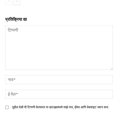
प्रतिक्रिया द्या
टिप्पणी
ना
ई
मे
पुढील वेळी मी टिप्पणी केल्यावर या ब्राउझरमध्ये माझे नाव, ईमेल आणि वेबसाइट जतन करा.