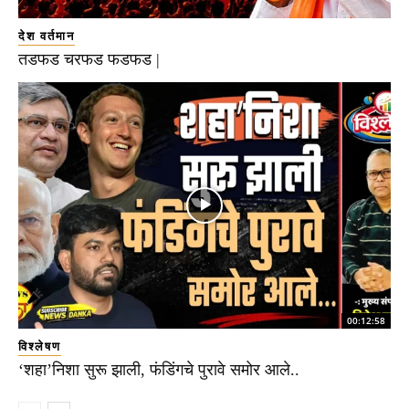
देश वर्तमान
तडफड चरफड फडफड |
00:12:58
विश्लेषण
‘शहा’निशा सुरू झाली, फंडिंगचे पुरावे समोर आले..