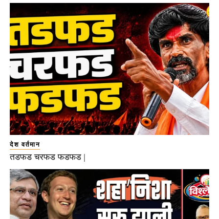
देश वर्तमान
तडफड चरफड फडफड |