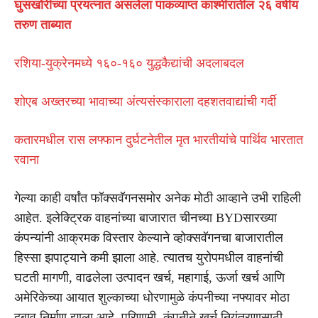
घुसखोरीच्या प्रयत्नात असलेला पाकव्याप्त काश्मीरातील २६ वर्षीय
तरुण ताब्यात
रशिया-युक्रेनमध्ये १६०-१६० युद्धकैद्यांची अदलाबदल
शोएब अख्तरच्या भावाच्या अंत्यसंस्काराला दहशतवाद्यांची गर्दी
कतारमधील रास लफ्फान दुर्घटनेतील मृत भारतीयांचे पार्थिव भारतात
रवाना
गेल्या काही वर्षांत फॉक्सवॅगनसमोर अनेक मोठी आव्हाने उभी राहिली
आहेत. इलेक्ट्रिक वाहनांच्या बाजारात चीनच्या BYDसारख्या
कंपन्यांनी आक्रमक विस्तार केल्याने व्होक्सवॅगनचा बाजारातील
हिस्सा झपाट्याने कमी झाला आहे. त्यातच युरोपमधील वाहनांची
घटती मागणी, वाढलेला उत्पादन खर्च, महागाई, ऊर्जा खर्च आणि
अमेरिकेच्या आयात शुल्काच्या धोरणामुळे कंपनीच्या नफ्यावर मोठा
दबाव निर्माण झाला आहे. परिणामी, कंपनीने खर्च नियंत्रणासाठी