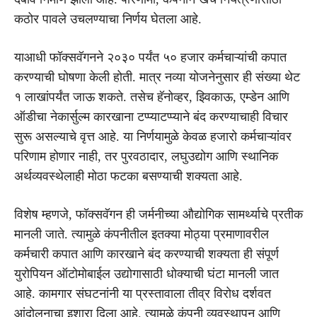
कठोर पावले उचलण्याचा निर्णय घेतला आहे.
याआधी फॉक्सवॅगनने २०३० पर्यंत ५० हजार कर्मचाऱ्यांची कपात
करण्याची घोषणा केली होती. मात्र नव्या योजनेनुसार ही संख्या थेट
१ लाखांपर्यंत जाऊ शकते. तसेच हॅनोव्हर, झ्विकाऊ, एम्डेन आणि
ऑडीचा नेकार्सुल्म कारखाना टप्प्याटप्प्याने बंद करण्याचाही विचार
सुरू असल्याचे वृत्त आहे. या निर्णयामुळे केवळ हजारो कर्मचाऱ्यांवर
परिणाम होणार नाही, तर पुरवठादार, लघुउद्योग आणि स्थानिक
अर्थव्यवस्थेलाही मोठा फटका बसण्याची शक्यता आहे.
विशेष म्हणजे, फॉक्सवॅगन ही जर्मनीच्या औद्योगिक सामर्थ्याचे प्रतीक
मानली जाते. त्यामुळे कंपनीतील इतक्या मोठ्या प्रमाणावरील
कर्मचारी कपात आणि कारखाने बंद करण्याची शक्यता ही संपूर्ण
युरोपियन ऑटोमोबाईल उद्योगासाठी धोक्याची घंटा मानली जात
आहे. कामगार संघटनांनी या प्रस्तावाला तीव्र विरोध दर्शवत
आंदोलनाचा इशारा दिला आहे. त्यामुळे कंपनी व्यवस्थापन आणि