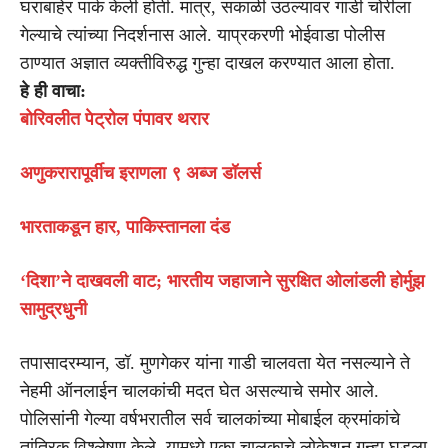
घराबाहेर पार्क केली होती. मात्र, सकाळी उठल्यावर गाडी चोरीला
गेल्याचे त्यांच्या निदर्शनास आले. याप्रकरणी भोईवाडा पोलीस
ठाण्यात अज्ञात व्यक्तीविरुद्ध गुन्हा दाखल करण्यात आला होता.
हे ही वाचा:
बोरिवलीत पेट्रोल पंपावर थरार
अणुकरारापूर्वीच इराणला ९ अब्ज डॉलर्स
भारताकडून हार, पाकिस्तानला दंड
‘दिशा’ने दाखवली वाट; भारतीय जहाजाने सुरक्षित ओलांडली होर्मुझ
सामुद्रधुनी
तपासादरम्यान, डॉ. मुणगेकर यांना गाडी चालवता येत नसल्याने ते
नेहमी ऑनलाईन चालकांची मदत घेत असल्याचे समोर आले.
पोलिसांनी गेल्या वर्षभरातील सर्व चालकांच्या मोबाईल क्रमांकांचे
तांत्रिक विश्लेषण केले. यामध्ये एका चालकाचे लोकेशन गुन्हा घडला