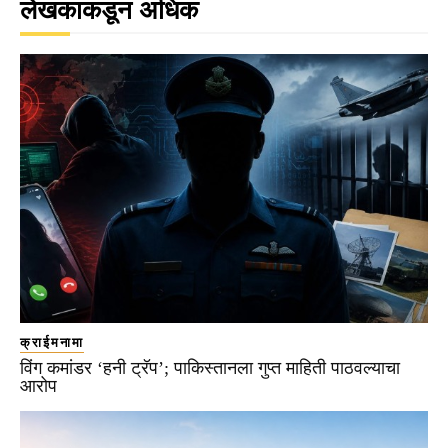
लेखकाकडून अधिक
क्राईमनामा
विंग कमांडर ‘हनी ट्रॅप’; पाकिस्तानला गुप्त माहिती पाठवल्याचा
आरोप