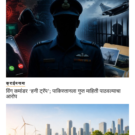
क्राईमनामा
विंग कमांडर ‘हनी ट्रॅप’; पाकिस्तानला गुप्त माहिती पाठवल्याचा
आरोप