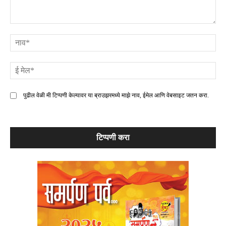
टिप्पणी
ना
ई
मे
पुढील वेळी मी टिप्पणी केल्यावर या ब्राउझरमध्ये माझे नाव, ईमेल आणि वेबसाइट जतन करा.