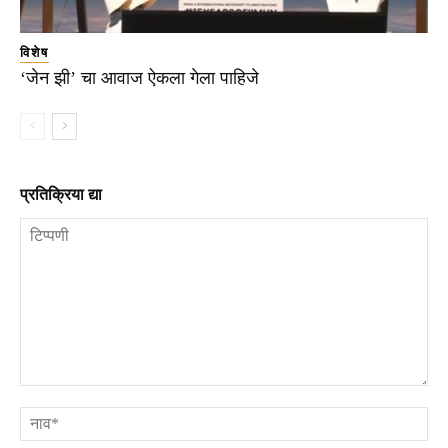
विशेष
‘जेन झी’ चा आवाज ऐकला गेला पाहिजे
प्रतिक्रिया द्या
टिप्पणी
ना