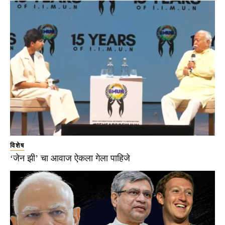
विशेष
‘जेन झी’ चा आवाज ऐकला गेला पाहिजे