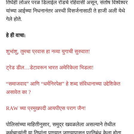
तिघेही लोअर परळ डिलाईल रोडचे रहिवासी असून, संतोष विश्वेश्वर
यांच्या आईच्या निधनानंतर अस्थी विसर्जनासाठी ते हाजी अली येथे
गेले होते.
हे ही वाचा:
शुभांशु, तुमचा प्रवास हा नव्या युगाची सुरुवात!
ट्रेड डील…डेटावरून भारत अमेरिकेला भिडला!
“समाजवाद” आणि “धर्मनिरपेक्ष” हे शब्द संविधानाच्या उद्देशिकेत
असावेत का ?
RAW च्या प्रमुखपदी आयपीएस पराग जैन!
पोलिसांच्या माहितीनुसार, समुद्र खवळलेला असल्याने तेथील
कर्मचाऱ्यांनी या तिघांना पाण्यात जाण्यापासून प्रतिबंध केला होता.