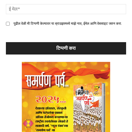
ई
मे
पुढील वेळी मी टिप्पणी केल्यावर या ब्राउझरमध्ये माझे नाव, ईमेल आणि वेबसाइट जतन करा.