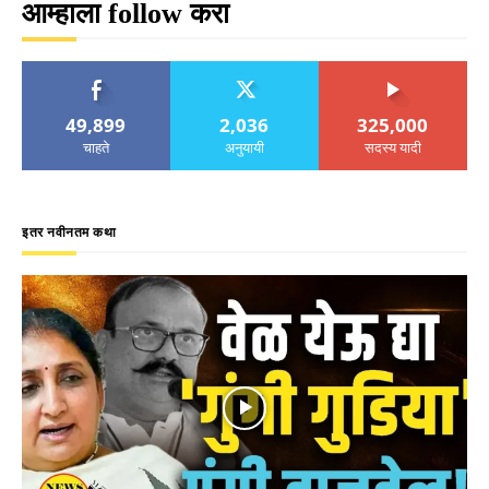
आम्हाला follow करा
49,899
2,036
325,000
चाहते
अनुयायी
सदस्य यादी
इतर नवीनतम कथा