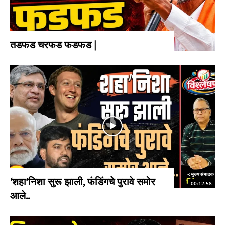
तडफड चरफड फडफड |
‘शहा’निशा सुरू झाली, फंडिंगचे पुरावे समोर
00:12:58
आले..