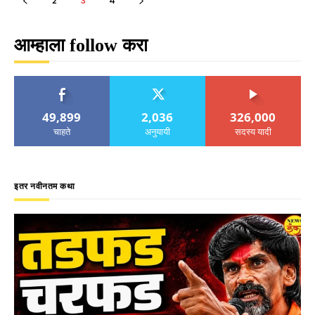
2
3
4
आम्हाला follow करा
49,899
2,036
326,000
चाहते
अनुयायी
सदस्य यादी
इतर नवीनतम कथा